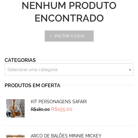
NENHUM PRODUTO
ENCONTRADO
VOLTAR À LOJA
CATEGORIAS
Selecione uma categoria
PRODUTOS EM OFERTA
KIT PERSONAGENS SAFARI
Original
Current
R$
155,00
R$
180,00
price
price
was:
is:
R$180,00.
R$155,00.
ARCO DE BALÕES MINNIE MICKEY