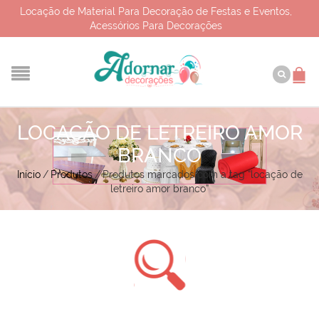
Locação de Material Para Decoração de Festas e Eventos,
Acessórios Para Decorações
LOCAÇÃO DE LETREIRO AMOR
BRANCO
Início
/
Produtos
/
Produtos marcados com a tag “locação de
letreiro amor branco”