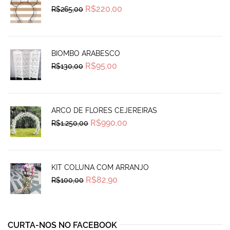
Original
Current
R$
220,00
R$
265,00
price
price
was:
is:
R$265,00.
R$220,00.
BIOMBO ARABESCO
Original
Current
R$
95,00
R$
130,00
price
price
was:
is:
R$130,00.
R$95,00.
ARCO DE FLORES CEJEREIRAS
Original
Current
R$
990,00
R$
1.250,00
price
price
was:
is:
R$1.250,00.
R$990,00.
KIT COLUNA COM ARRANJO
Original
Current
R$
82,90
R$
100,00
price
price
was:
is:
R$100,00.
R$82,90.
CURTA-NOS NO FACEBOOK