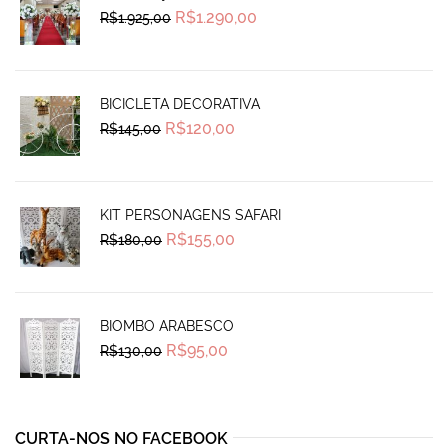
Original
Current
R$
1.290,00
R$
1.925,00
price
price
was:
is:
R$1.925,00.
R$1.290,00.
BICICLETA DECORATIVA
Original
Current
R$
120,00
R$
145,00
price
price
was:
is:
R$145,00.
R$120,00.
KIT PERSONAGENS SAFARI
Original
Current
R$
155,00
R$
180,00
price
price
was:
is:
R$180,00.
R$155,00.
BIOMBO ARABESCO
Original
Current
R$
95,00
R$
130,00
price
price
was:
is:
R$130,00.
R$95,00.
CURTA-NOS NO FACEBOOK