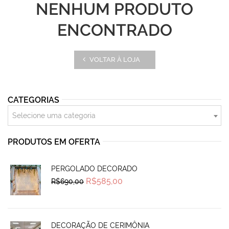
NENHUM PRODUTO
ENCONTRADO
VOLTAR À LOJA
CATEGORIAS
Selecione uma categoria
PRODUTOS EM OFERTA
PERGOLADO DECORADO
Original
Current
R$
585,00
R$
690,00
price
price
was:
is:
R$690,00.
R$585,00.
DECORAÇÃO DE CERIMÔNIA