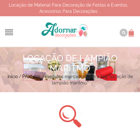
Locação de Material Para Decoração de Festas e Eventos,
Acessórios Para Decorações
LOCAÇÃO DE LAMPIÃO
MARITMO
Início
/
Produtos
/
Produtos marcados com a tag “locação de
lampião maritmo”