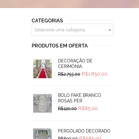
CATEGORIAS
Selecione uma categoria
PRODUTOS EM OFERTA
DECORAÇÃO DE
CERIMÔNIA
Original
Current
R$
1.850,00
R$
2.755,00
price
price
was:
is:
R$2.755,00.
R$1.850,00.
BOLO FAKE BRANCO
ROSAS PÉR
Original
Current
R$
85,00
R$
120,00
price
price
was:
is:
R$120,00.
R$85,00.
PERGOLADO DECORADO
Original
Current
R$
585,00
R$
690,00