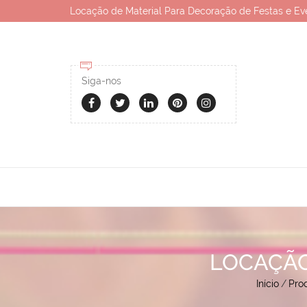
Locação de Material Para Decoração de Festas e Ev
Siga-nos
LOCAÇÃO
Início
/
Pro