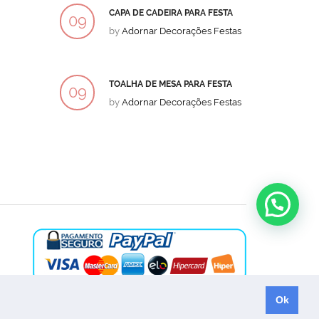
CAPA DE CADEIRA PARA FESTA
BOLO
09
09
by
Adornar Decorações Festas
by
Ad
DEZ
DEZ
TOALHA DE MESA PARA FESTA
BOLO
09
09
by
Adornar Decorações Festas
by
Ad
DEZ
DEZ
Ok