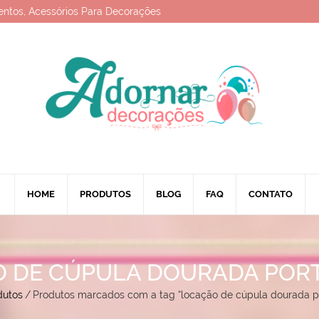
entos, Acessórios Para Decorações
HOME
PRODUTOS
BLOG
FAQ
CONTATO
 DE CÚPULA DOURADA POR
dutos
/
Produtos marcados com a tag “locação de cúpula dourada p