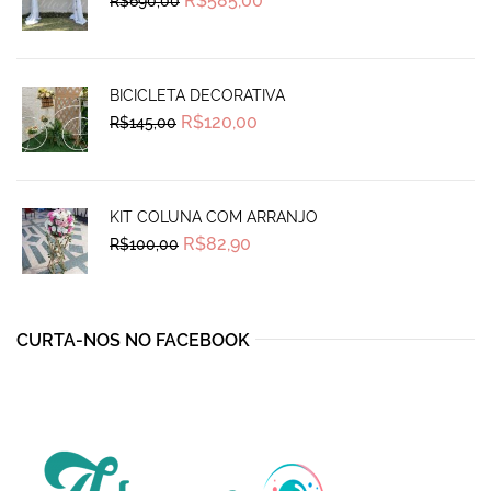
R$
585,00
R$
690,00
price
price
was:
is:
R$690,00.
R$585,00.
BICICLETA DECORATIVA
Original
Current
R$
120,00
R$
145,00
price
price
was:
is:
R$145,00.
R$120,00.
KIT COLUNA COM ARRANJO
Original
Current
R$
82,90
R$
100,00
price
price
was:
is:
R$100,00.
R$82,90.
CURTA-NOS NO FACEBOOK