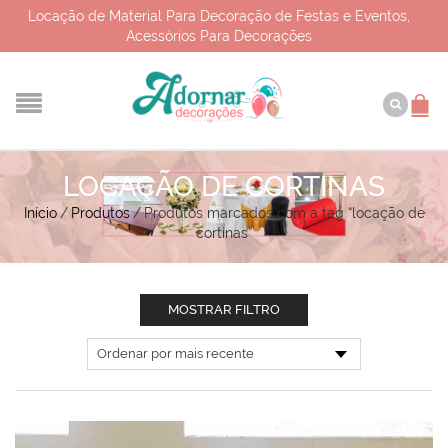
Locação de Material Para Decoração de Festas e Eventos,
Acessórios Para Decorações
LOCAÇÃO DE CORTINAS
Início
/
Produtos
/
Produtos marcados com a tag “locação de
cortinas”
MOSTRAR FILTRO