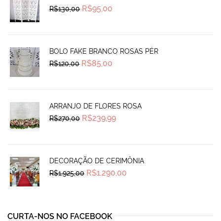
Original
Current
R$
95,00
R$
130,00
price
price
was:
is:
R$130,00.
R$95,00.
BOLO FAKE BRANCO ROSAS PÉR
Original
Current
R$
85,00
R$
120,00
price
price
was:
is:
R$120,00.
R$85,00.
ARRANJO DE FLORES ROSA
Original
Current
R$
239,99
R$
270,00
price
price
was:
is:
R$270,00.
R$239,99.
DECORAÇÃO DE CERIMÔNIA
Original
Current
R$
1.290,00
R$
1.925,00
price
price
was:
is:
R$1.925,00.
R$1.290,00.
CURTA-NOS NO FACEBOOK