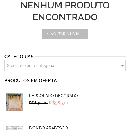
NENHUM PRODUTO
ENCONTRADO
VOLTAR À LOJA
CATEGORIAS
Selecione uma categoria
PRODUTOS EM OFERTA
PERGOLADO DECORADO
Original
Current
R$
585,00
R$
690,00
price
price
was:
is:
R$690,00.
R$585,00.
BIOMBO ARABESCO