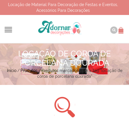
Locação de Material Para Decoração de Festas e Eventos,
Acessórios Para Decorações
LOCAÇÃO DE COROA DE
PORCELANA DOURADA
Início
/
Produtos
/
Produtos marcados com a tag “locação de
coroa de porcelana dourada”