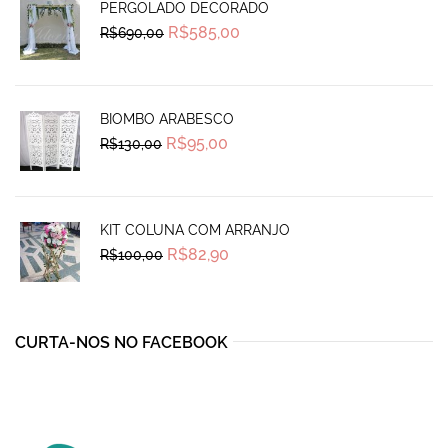
PERGOLADO DECORADO
Original
Current
R$
585,00
R$
690,00
price
price
was:
is:
R$690,00.
R$585,00.
BIOMBO ARABESCO
Original
Current
R$
95,00
R$
130,00
price
price
was:
is:
R$130,00.
R$95,00.
KIT COLUNA COM ARRANJO
Original
Current
R$
82,90
R$
100,00
price
price
was:
is:
R$100,00.
R$82,90.
CURTA-NOS NO FACEBOOK