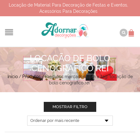
Locação de Material Para Decoração de Festas e Eventos,
Acessórios Para Decorações
LOCAÇÃO DE BOLO
CENOGRAFICO REI
Início
/
Produtos
/
Produtos marcados com a tag “locação de
bolo cenografico rei”
MOSTRAR FILTRO