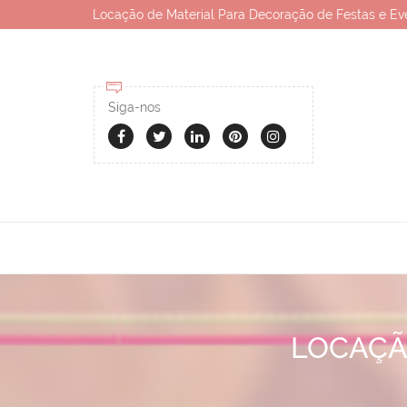
Locação de Material Para Decoração de Festas e Ev
Siga-nos
LOCAÇÃ