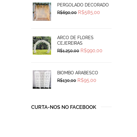
PERGOLADO DECORADO
Original
Current
R$
585,00
R$
690,00
price
price
was:
is:
R$690,00.
R$585,00.
ARCO DE FLORES
CEJEREIRAS
Original
Current
R$
990,00
R$
1.250,00
price
price
was:
is:
R$1.250,00.
R$990,00.
BIOMBO ARABESCO
Original
Current
R$
95,00
R$
130,00
price
price
was:
is:
R$130,00.
R$95,00.
CURTA-NOS NO FACEBOOK