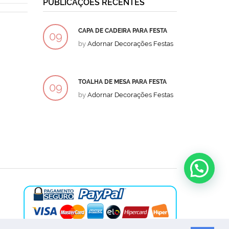
PUBLICAÇÕES RECENTES
CAPA DE CADEIRA PARA FESTA
BOLO
09
09
by
Adornar Decorações Festas
by
Ad
DEZ
DEZ
TOALHA DE MESA PARA FESTA
BOLO
09
09
by
Adornar Decorações Festas
by
Ad
DEZ
DEZ