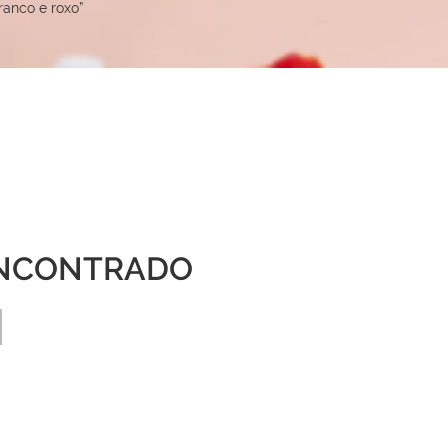
anco e roxo”
NCONTRADO