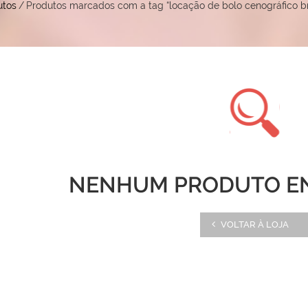
utos
/
Produtos marcados com a tag “locação de bolo cenográfico br
NENHUM PRODUTO E
VOLTAR À LOJA