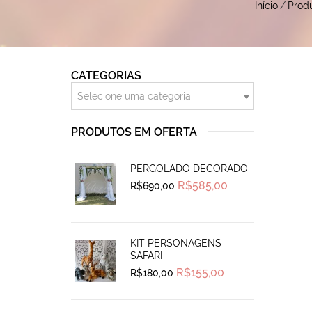
Início
/
Prod
CATEGORIAS
Selecione uma categoria
PRODUTOS EM OFERTA
PERGOLADO DECORADO
Original
Current
R$
585,00
R$
690,00
price
price
was:
is:
R$690,00.
R$585,00.
KIT PERSONAGENS
SAFARI
Original
Current
R$
155,00
R$
180,00
price
price
was:
is:
R$180,00.
R$155,00.