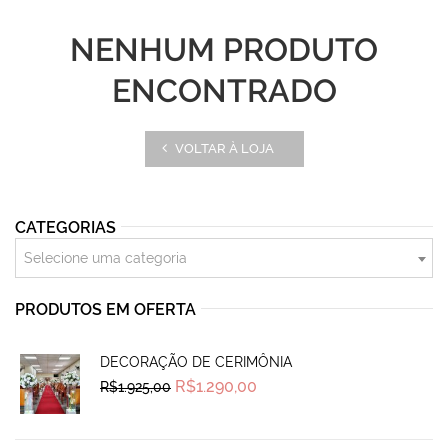
NENHUM PRODUTO
ENCONTRADO
VOLTAR À LOJA
CATEGORIAS
Selecione uma categoria
PRODUTOS EM OFERTA
DECORAÇÃO DE CERIMÔNIA
Original
Current
R$
1.290,00
R$
1.925,00
price
price
was:
is:
R$1.925,00.
R$1.290,00.