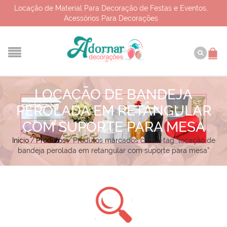
Locação de Material Para Decoração de Festas e Eventos,
Acessórios Para Decorações
LOCAÇÃO DE BANDEJA
PEROLADA EM RETANGULAR
COM SUPORTE PARA MESA
Início
/
Produtos
/
Produtos marcados com a tag “locação de
bandeja perolada em retangular com suporte para mesa”