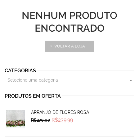
NENHUM PRODUTO
ENCONTRADO
VOLTAR À LOJA
CATEGORIAS
Selecione uma categoria
PRODUTOS EM OFERTA
ARRANJO DE FLORES ROSA
Original
Current
R$
239,99
R$
270,00
price
price
was:
is:
R$270,00.
R$239,99.