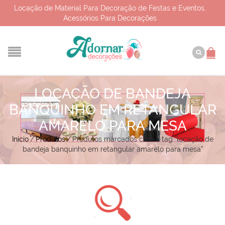
Locação de Material Para Decoração de Festas e Eventos,
Acessórios Para Decorações
LOCAÇÃO DE BANDEJA
BANQUINHO EM RETANGULAR
AMARELO PARA MESA
Início
/
Produtos
/
Produtos marcados com a tag “locação de
bandeja banquinho em retangular amarelo para mesa”