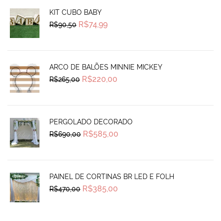
KIT CUBO BABY
Original
Current
R$
74,99
R$
90,50
price
price
was:
is:
R$90,50.
R$74,99.
ARCO DE BALÕES MINNIE MICKEY
Original
Current
R$
220,00
R$
265,00
price
price
was:
is:
R$265,00.
R$220,00.
PERGOLADO DECORADO
Original
Current
R$
585,00
R$
690,00
price
price
was:
is:
R$690,00.
R$585,00.
PAINEL DE CORTINAS BR LED E FOLH
Original
Current
R$
385,00
R$
470,00
price
price
was:
is:
R$470,00.
R$385,00.