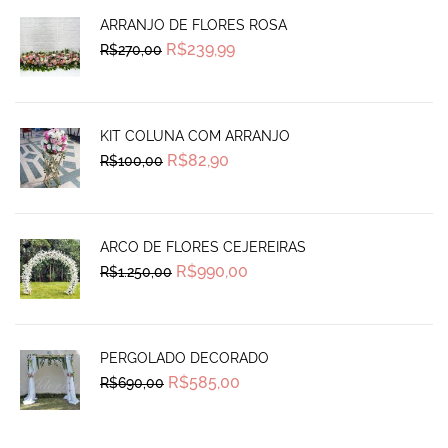
ARRANJO DE FLORES ROSA
Original
Current
R$
239,99
R$
270,00
price
price
was:
is:
R$270,00.
R$239,99.
KIT COLUNA COM ARRANJO
Original
Current
R$
82,90
R$
100,00
price
price
was:
is:
R$100,00.
R$82,90.
ARCO DE FLORES CEJEREIRAS
Original
Current
R$
990,00
R$
1.250,00
price
price
was:
is:
R$1.250,00.
R$990,00.
PERGOLADO DECORADO
Original
Current
R$
585,00
R$
690,00
price
price
was:
is:
R$690,00.
R$585,00.