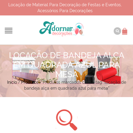
Locação de Material Para Decoração de Festas e Eventos,
Acessórios Para Decorações
LOCAÇÃO DE BANDEJA ALÇA
EM QUADRADA AZUL PARA
MESA
Início
/
Produtos
/
Produtos marcados com a tag “locação de
bandeja alça em quadrada azul para mesa”