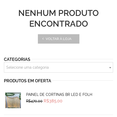
NENHUM PRODUTO
ENCONTRADO
VOLTAR À LOJA
CATEGORIAS
Selecione uma categoria
PRODUTOS EM OFERTA
PAINEL DE CORTINAS BR LED E FOLH
Original
Current
R$
385,00
R$
470,00
price
price
was:
is:
R$470,00.
R$385,00.