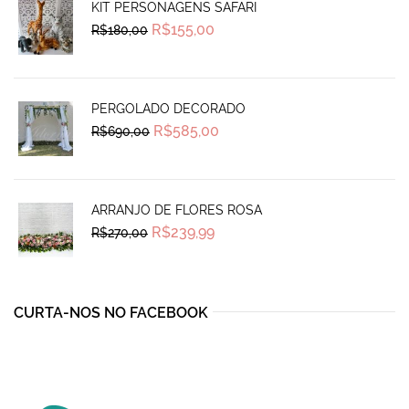
KIT PERSONAGENS SAFARI
Original
Current
R$
155,00
R$
180,00
price
price
was:
is:
R$180,00.
R$155,00.
PERGOLADO DECORADO
Original
Current
R$
585,00
R$
690,00
price
price
was:
is:
R$690,00.
R$585,00.
ARRANJO DE FLORES ROSA
Original
Current
R$
239,99
R$
270,00
price
price
was:
is:
R$270,00.
R$239,99.
CURTA-NOS NO FACEBOOK