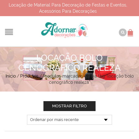
Locação de Material Para Decoração de Festas e Eventos,
Acessórios Para Decorações
LOCAÇÃO BOLO
CENOGRÁFICO REALEZA
Início
/
Produtos
/
Produtos marcados com a tag “locação bolo
cenográfico realeza”
MOSTRAR FILTRO