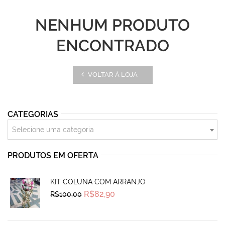
NENHUM PRODUTO
ENCONTRADO
VOLTAR À LOJA
CATEGORIAS
Selecione uma categoria
PRODUTOS EM OFERTA
KIT COLUNA COM ARRANJO
Original
Current
R$
82,90
R$
100,00
price
price
was:
is:
R$100,00.
R$82,90.