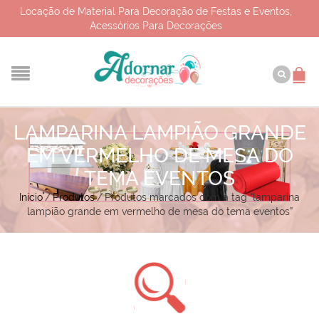
Locação de Material Para Decoração de Festas e Eventos,
Acessórios Para Decorações
LAMPARINA LAMPIÃO GRANDE
EM VERMELHO DE MESA DO
TEMA EVENTOS
Início
/
Produtos
/
Produtos marcados com a tag “lamparina
lampião grande em vermelho de mesa do tema eventos”