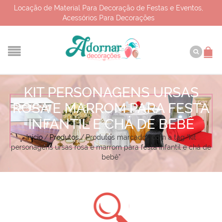
Locação de Material Para Decoração de Festas e Eventos,
Acessórios Para Decorações
KIT PERSONAGENS URSAS
ROSA E MARROM PARA FESTA
INFANTIL E CHÁ DE BEBÊ
Início
/
Produtos
/
Produtos marcados com a tag “kit
personagens ursas rosa e marrom para festa infantil e chá de
bebê”