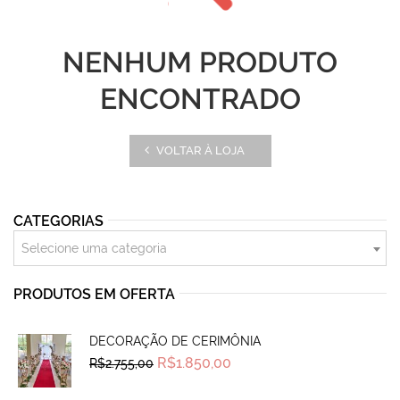
NENHUM PRODUTO
ENCONTRADO
VOLTAR À LOJA
CATEGORIAS
Selecione uma categoria
PRODUTOS EM OFERTA
DECORAÇÃO DE CERIMÔNIA
Original
Current
R$
1.850,00
R$
2.755,00
price
price
was:
is:
R$2.755,00.
R$1.850,00.