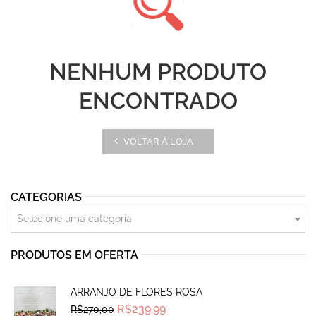
NENHUM PRODUTO
ENCONTRADO
VOLTAR À LOJA
CATEGORIAS
Selecione uma categoria
PRODUTOS EM OFERTA
ARRANJO DE FLORES ROSA
Original
Current
R$
239,99
R$
270,00