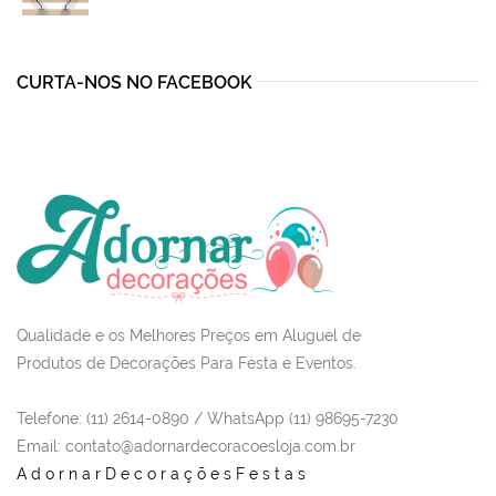
was:
is:
R$265,00.
R$220,00.
CURTA-NOS NO FACEBOOK
Qualidade e os Melhores Preços em Aluguel de
Produtos de Decorações Para Festa e Eventos.
Telefone: (11) 2614-0890 / WhatsApp (11) 98695-7230
Email
: contato@adornardecoracoesloja.com.br
AdornarDecoraçõesFestas