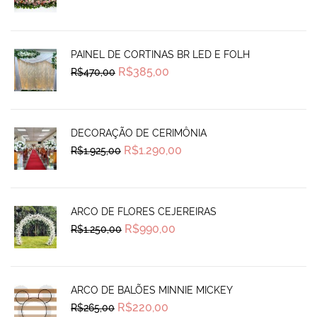
price
price
was:
is:
R$270,00.
R$239,99.
PAINEL DE CORTINAS BR LED E FOLH
Original
Current
R$
385,00
R$
470,00
price
price
was:
is:
R$470,00.
R$385,00.
DECORAÇÃO DE CERIMÔNIA
Original
Current
R$
1.290,00
R$
1.925,00
price
price
was:
is:
R$1.925,00.
R$1.290,00.
ARCO DE FLORES CEJEREIRAS
Original
Current
R$
990,00
R$
1.250,00
price
price
was:
is:
R$1.250,00.
R$990,00.
ARCO DE BALÕES MINNIE MICKEY
Original
Current
R$
220,00
R$
265,00
price
price