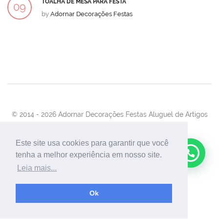
TOALHA DE MESA PARA FESTA
09
by
Adornar Decorações Festas
DEZ
© 2014 -
2026 Adornar Decorações Festas Aluguel de Artigos
Para Festas e Eventos
Desenvolvimento:
UnionForAgênciaWeb
Este site usa cookies para garantir que você
tenha a melhor experiência em nosso site.
Leia mais...
Ok