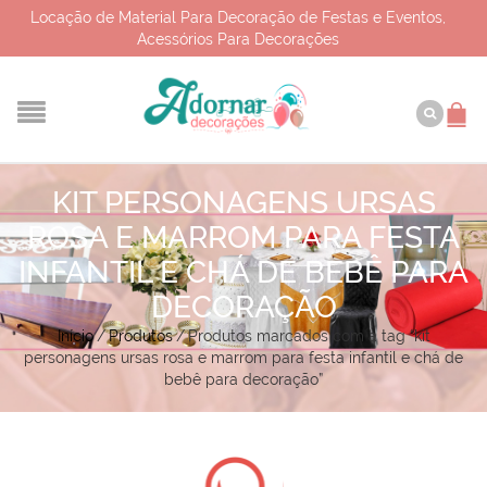
Locação de Material Para Decoração de Festas e Eventos,
Acessórios Para Decorações
KIT PERSONAGENS URSAS
ROSA E MARROM PARA FESTA
INFANTIL E CHÁ DE BEBÊ PARA
DECORAÇÃO
Início
/
Produtos
/
Produtos marcados com a tag “kit
personagens ursas rosa e marrom para festa infantil e chá de
bebê para decoração”