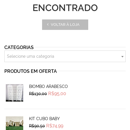
ENCONTRADO
VOLTAR À LOJA
CATEGORIAS
Selecione uma categoria
PRODUTOS EM OFERTA
BIOMBO ARABESCO
Original
Current
R$
95,00
R$
130,00
price
price
was:
is:
R$130,00.
R$95,00.
KIT CUBO BABY
Original
Current
R$
74,99
R$
90,50
price
price