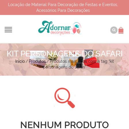
Locação de Material Para Decoração de Festas e Eventos,
Acessórios Para Decorações
KIT PERSONAGENS DO SAFARI
Início
/
Produtos
/
Produtos marcados com a tag “kit
personagens do safari”
NENHUM PRODUTO