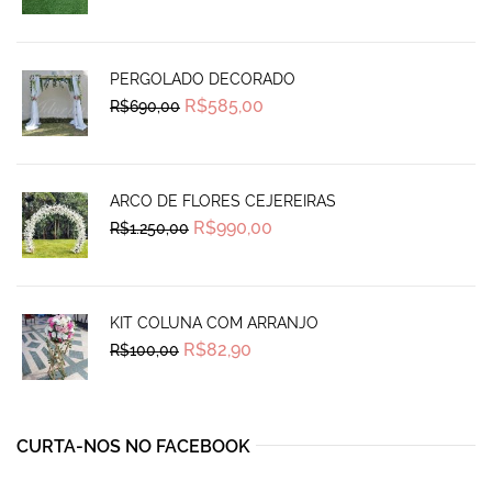
was:
is:
R$90,50.
R$74,99.
PERGOLADO DECORADO
Original
Current
R$
585,00
R$
690,00
price
price
was:
is:
R$690,00.
R$585,00.
ARCO DE FLORES CEJEREIRAS
Original
Current
R$
990,00
R$
1.250,00
price
price
was:
is:
R$1.250,00.
R$990,00.
KIT COLUNA COM ARRANJO
Original
Current
R$
82,90
R$
100,00
price
price
was:
is:
R$100,00.
R$82,90.
CURTA-NOS NO FACEBOOK