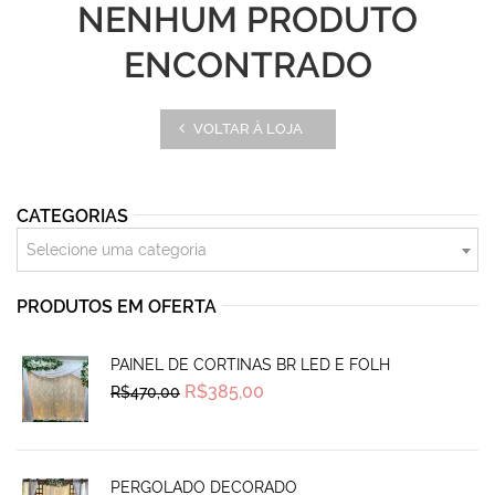
NENHUM PRODUTO
ENCONTRADO
VOLTAR À LOJA
CATEGORIAS
Selecione uma categoria
PRODUTOS EM OFERTA
PAINEL DE CORTINAS BR LED E FOLH
Original
Current
R$
385,00
R$
470,00
price
price
was:
is:
R$470,00.
R$385,00.
PERGOLADO DECORADO