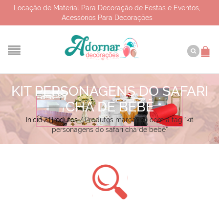
Locação de Material Para Decoração de Festas e Eventos,
Acessórios Para Decorações
KIT PERSONAGENS DO SAFARI
CHÁ DE BEBÊ
Início
/
Produtos
/
Produtos marcados com a tag “kit
personagens do safari chá de bebê”