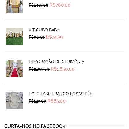
Original
Current
R$
780,00
R$
1.115,00
price
price
was:
is:
R$1.115,00.
R$780,00.
KIT CUBO BABY
Original
Current
R$
74,99
R$
90,50
price
price
was:
is:
R$90,50.
R$74,99.
DECORAÇÃO DE CERIMÔNIA
Original
Current
R$
1.850,00
R$
2.755,00
price
price
was:
is:
R$2.755,00.
R$1.850,00.
BOLO FAKE BRANCO ROSAS PÉR
Original
Current
R$
85,00
R$
120,00
price
price
was:
is:
R$120,00.
R$85,00.
CURTA-NOS NO FACEBOOK