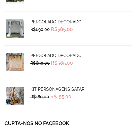
was:
is:
R$270,00.
R$239,99.
PERGOLADO DECORADO
Original
Current
R$
585,00
R$
690,00
price
price
was:
is:
R$690,00.
R$585,00.
PERGOLADO DECORADO
Original
Current
R$
585,00
R$
690,00
price
price
was:
is:
R$690,00.
R$585,00.
KIT PERSONAGENS SAFARI
Original
Current
R$
155,00
R$
180,00
price
price
was:
is:
R$180,00.
R$155,00.
CURTA-NOS NO FACEBOOK