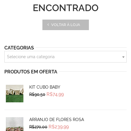
ENCONTRADO
VOLTAR À LOJA
CATEGORIAS
Selecione uma categoria
PRODUTOS EM OFERTA
KIT CUBO BABY
Original
Current
R$
74,99
R$
90,50
price
price
was:
is:
R$90,50.
R$74,99.
ARRANJO DE FLORES ROSA
Original
Current
R$
239,99
R$
270,00
price
price