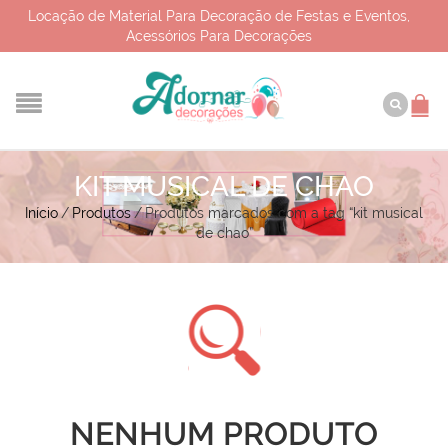
Locação de Material Para Decoração de Festas e Eventos,
Acessórios Para Decorações
KIT MUSICAL DE CHAO
Início
/
Produtos
/
Produtos marcados com a tag “kit musical
de chao”
NENHUM PRODUTO