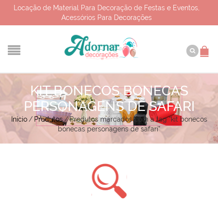
Locação de Material Para Decoração de Festas e Eventos,
Acessórios Para Decorações
KIT BONECOS BONECAS
PERSONAGENS DE SAFARI
Início
/
Produtos
/
Produtos marcados com a tag “kit bonecos
bonecas personagens de safari”