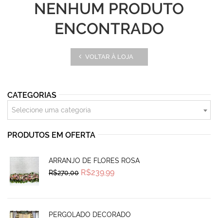
NENHUM PRODUTO
ENCONTRADO
VOLTAR À LOJA
CATEGORIAS
Selecione uma categoria
PRODUTOS EM OFERTA
ARRANJO DE FLORES ROSA
Original
Current
R$
239,99
R$
270,00
price
price
was:
is:
R$270,00.
R$239,99.
PERGOLADO DECORADO