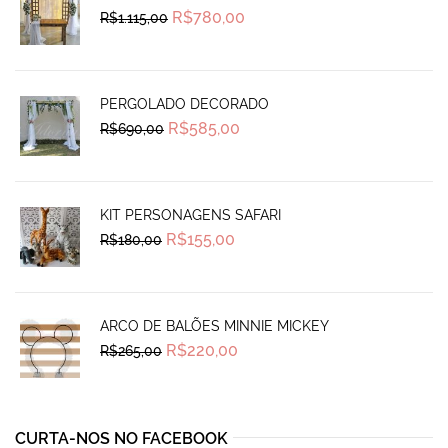
Original
Current
R$
780,00
R$
1.115,00
price
price
was:
is:
R$1.115,00.
R$780,00.
PERGOLADO DECORADO
Original
Current
R$
585,00
R$
690,00
price
price
was:
is:
R$690,00.
R$585,00.
KIT PERSONAGENS SAFARI
Original
Current
R$
155,00
R$
180,00
price
price
was:
is:
R$180,00.
R$155,00.
ARCO DE BALÕES MINNIE MICKEY
Original
Current
R$
220,00
R$
265,00
price
price
was:
is:
R$265,00.
R$220,00.
CURTA-NOS NO FACEBOOK