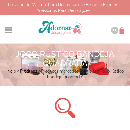
Locação de Material Para Decoração de Festas e Eventos,
Acessórios Para Decorações
JOGO RÚSTICO BANDEJA
QUADRADA
Início
/
Produtos
/
Produtos marcados com a tag “jogo rústico
bandeja quadrada”