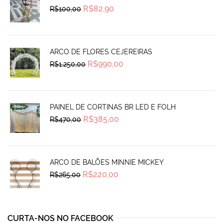
Original
Current
R$
82,90
R$
100,00
price
price
was:
is:
R$100,00.
R$82,90.
ARCO DE FLORES CEJEREIRAS
Original
Current
R$
990,00
R$
1.250,00
price
price
was:
is:
R$1.250,00.
R$990,00.
PAINEL DE CORTINAS BR LED E FOLH
Original
Current
R$
385,00
R$
470,00
price
price
was:
is:
R$470,00.
R$385,00.
ARCO DE BALÕES MINNIE MICKEY
Original
Current
R$
220,00
R$
265,00
price
price
was:
is:
R$265,00.
R$220,00.
CURTA-NOS NO FACEBOOK