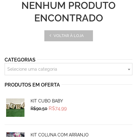
NENHUM PRODUTO
ENCONTRADO
VOLTAR À LOJA
CATEGORIAS
Selecione uma categoria
PRODUTOS EM OFERTA
KIT CUBO BABY
Original
Current
R$
74,99
R$
90,50
price
price
was:
is:
R$90,50.
R$74,99.
KIT COLUNA COM ARRANJO