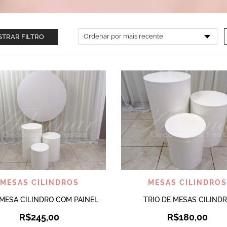
TRAR FILTRO
VISUALIZAR
VISUALIZAR
MESAS CILINDROS
MESAS CILINDRO
 MESA CILINDRO COM PAINEL
TRIO DE MESAS CILIND
R$
245,00
R$
180,00