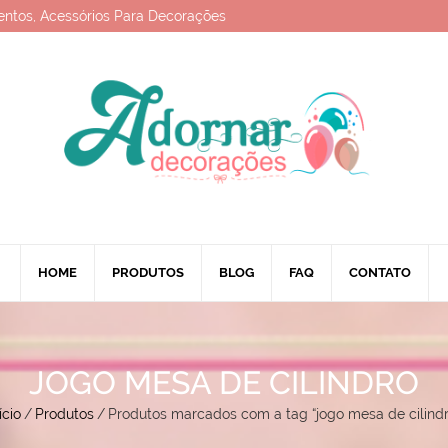
entos, Acessórios Para Decorações
HOME
PRODUTOS
BLOG
FAQ
CONTATO
JOGO MESA DE CILINDRO
ício
/
Produtos
/
Produtos marcados com a tag “jogo mesa de cilindr