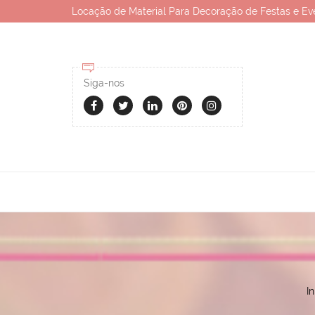
Locação de Material Para Decoração de Festas e Ev
Siga-nos
In