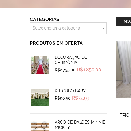
CATEGORIAS
MOS
Selecione uma categoria
PRODUTOS EM OFERTA
DECORAÇÃO DE
CERIMÔNIA
Original
Current
R$
1.850,00
R$
2.755,00
price
price
was:
is:
R$2.755,00.
R$1.850,00.
KIT CUBO BABY
Original
Current
R$
74,99
R$
90,50
price
price
was:
is:
R$90,50.
R$74,99.
TRIO
ARCO DE BALÕES MINNIE
MICKEY