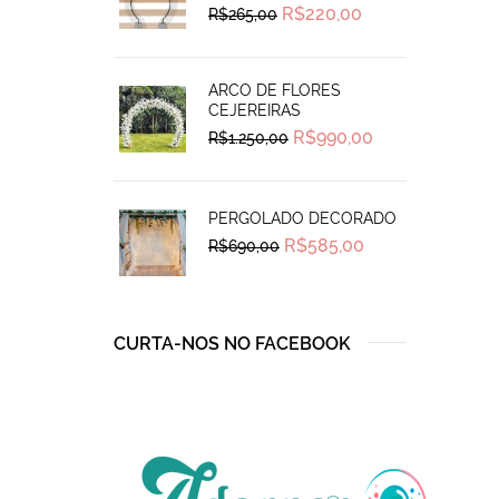
Original
Current
R$
220,00
R$
265,00
price
price
was:
is:
R$265,00.
R$220,00.
ARCO DE FLORES
CEJEREIRAS
Original
Current
R$
990,00
R$
1.250,00
price
price
was:
is:
R$1.250,00.
R$990,00.
PERGOLADO DECORADO
Original
Current
R$
585,00
R$
690,00
price
price
was:
is:
R$690,00.
R$585,00.
CURTA-NOS NO FACEBOOK