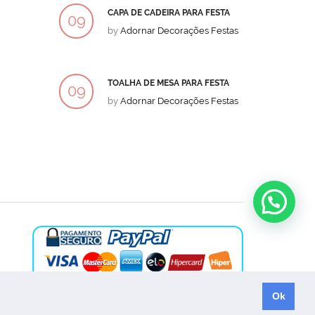
CAPA DE CADEIRA PARA FESTA
BOLO
09
09
by
Adornar Decorações Festas
by
Ad
DEZ
DEZ
TOALHA DE MESA PARA FESTA
BOLO
09
09
by
Adornar Decorações Festas
by
Ad
DEZ
DEZ
Ok