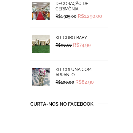
DECORAÇÃO DE
CERIMÔNIA
Original
Current
R$
1.290,00
R$
1.925,00
price
price
was:
is:
R$1.925,00.
R$1.290,00.
KIT CUBO BABY
Original
Current
R$
74,99
R$
90,50
price
price
was:
is:
R$90,50.
R$74,99.
KIT COLUNA COM
ARRANJO
Original
Current
R$
82,90
R$
100,00
price
price
was:
is:
R$100,00.
R$82,90.
CURTA-NOS NO FACEBOOK