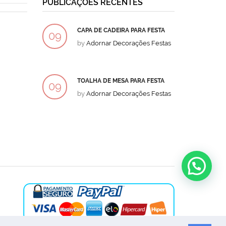
PUBLICAÇÕES RECENTES
CAPA DE CADEIRA PARA FESTA
BOLO
09
09
by
Adornar Decorações Festas
by
Ad
DEZ
DEZ
TOALHA DE MESA PARA FESTA
BOLO
09
09
by
Adornar Decorações Festas
by
Ad
DEZ
DEZ