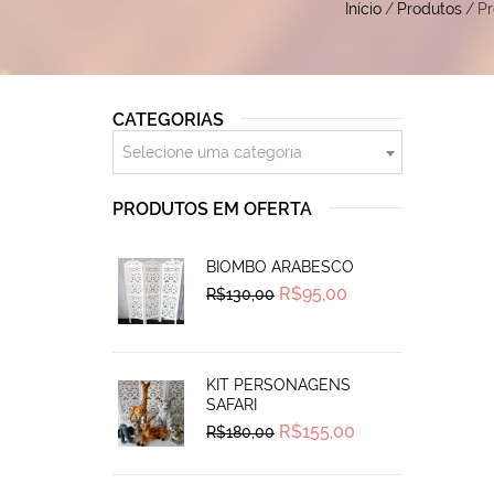
Início
/
Produtos
/
Pr
CATEGORIAS
Selecione uma categoria
PRODUTOS EM OFERTA
BIOMBO ARABESCO
Original
Current
R$
95,00
R$
130,00
price
price
was:
is:
R$130,00.
R$95,00.
KIT PERSONAGENS
SAFARI
Original
Current
R$
155,00
R$
180,00
price
price
was:
is:
R$180,00.
R$155,00.