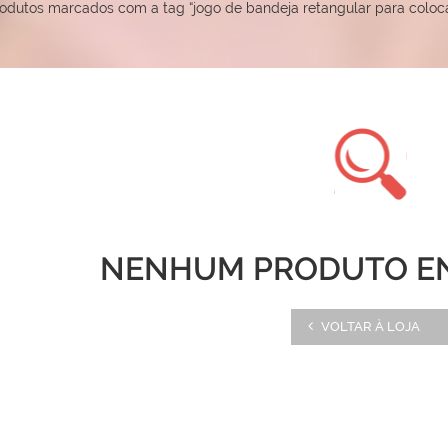
odutos marcados com a tag “jogo de bandeja retangular para colo
NENHUM PRODUTO E
VOLTAR À LOJA