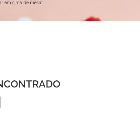
car em cima de mesa”
NCONTRADO