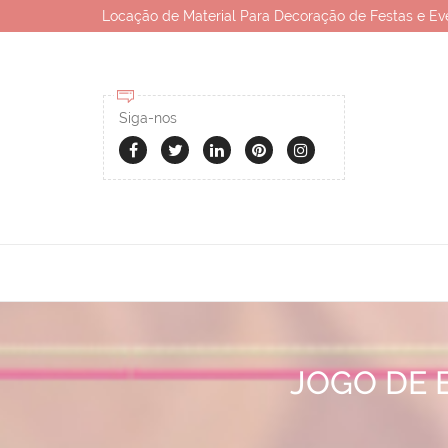
Locação de Material Para Decoração de Festas e Ev
Siga-nos
JOGO DE 