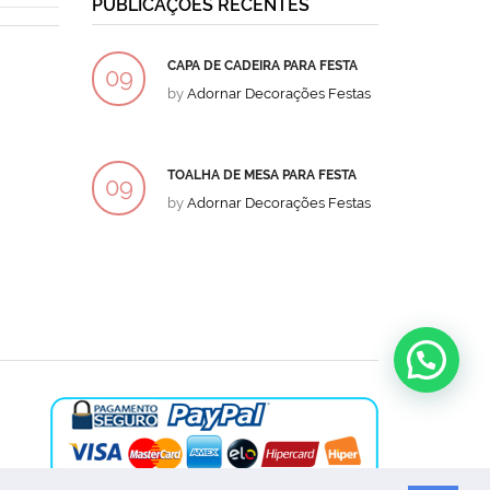
PUBLICAÇÕES RECENTES
CAPA DE CADEIRA PARA FESTA
BOLO
09
09
by
Adornar Decorações Festas
by
Ad
DEZ
DEZ
TOALHA DE MESA PARA FESTA
BOLO
09
09
by
Adornar Decorações Festas
by
Ad
DEZ
DEZ