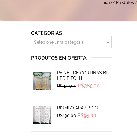
Início
/
Produtos
CATEGORIAS
Selecione uma categoria
PRODUTOS EM OFERTA
PAINEL DE CORTINAS BR
LED E FOLH
Original
Current
R$
385,00
R$
470,00
price
price
was:
is:
R$470,00.
R$385,00.
BIOMBO ARABESCO
Original
Current
R$
95,00
R$
130,00
price
price
was:
is:
R$130,00.
R$95,00.