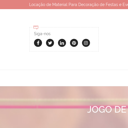
Locação de Material Para Decoração de Festas e Ev
Siga-nos
JOGO DE