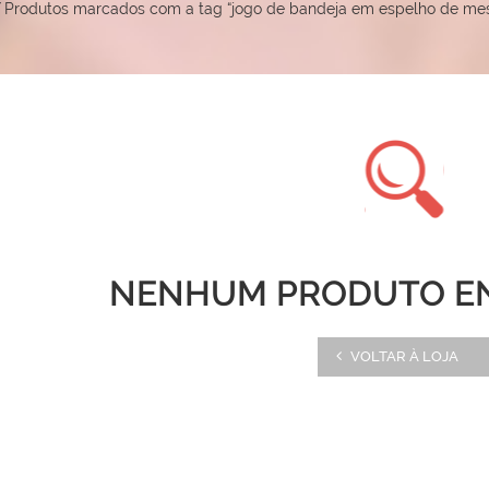
/
Produtos marcados com a tag “jogo de bandeja em espelho de me
NENHUM PRODUTO E
VOLTAR À LOJA