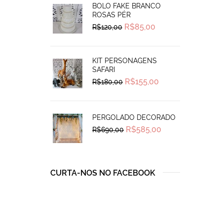
BOLO FAKE BRANCO
ROSAS PÉR
Original
Current
R$
85,00
R$
120,00
price
price
was:
is:
R$120,00.
R$85,00.
KIT PERSONAGENS
SAFARI
Original
Current
R$
155,00
R$
180,00
price
price
was:
is:
R$180,00.
R$155,00.
PERGOLADO DECORADO
Original
Current
R$
585,00
R$
690,00
price
price
was:
is:
R$690,00.
R$585,00.
CURTA-NOS NO FACEBOOK