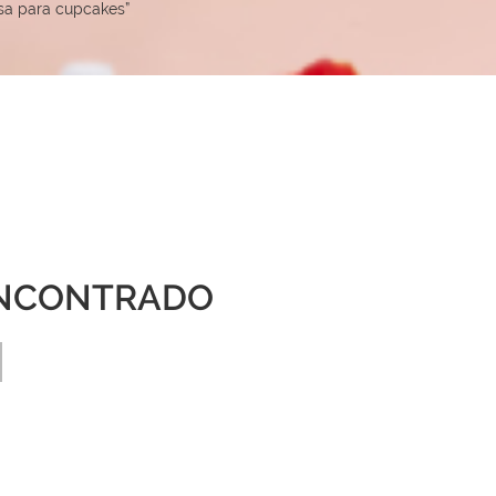
sa para cupcakes”
NCONTRADO