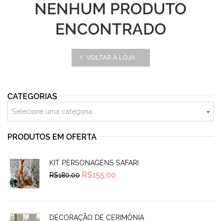
NENHUM PRODUTO
ENCONTRADO
VOLTAR À LOJA
CATEGORIAS
Selecione uma categoria
PRODUTOS EM OFERTA
KIT PERSONAGENS SAFARI
Original
Current
R$
155,00
R$
180,00
price
price
was:
is:
R$180,00.
R$155,00.
DECORAÇÃO DE CERIMÔNIA