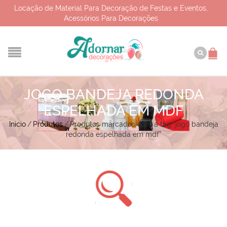
Locação de Material Para Decoração de Festas e Eventos,
Acessórios Para Decorações
JOGO BANDEJA REDONDA
ESPELHADA EM MDF
Início
/
Produtos
/
Produtos marcados com a tag “jogo bandeja
redonda espelhada em mdf”