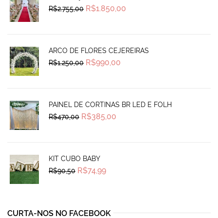
Original
Current
R$
1.850,00
R$
2.755,00
price
price
was:
is:
R$2.755,00.
R$1.850,00.
ARCO DE FLORES CEJEREIRAS
Original
Current
R$
990,00
R$
1.250,00
price
price
was:
is:
R$1.250,00.
R$990,00.
PAINEL DE CORTINAS BR LED E FOLH
Original
Current
R$
385,00
R$
470,00
price
price
was:
is:
R$470,00.
R$385,00.
KIT CUBO BABY
Original
Current
R$
74,99
R$
90,50
price
price
was:
is:
R$90,50.
R$74,99.
CURTA-NOS NO FACEBOOK