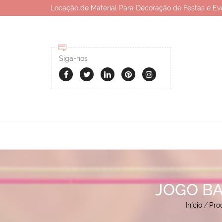
Locação de Material Para Decoração de Festas e Ev
Siga-nos
JOGO B
Início
/
Pro