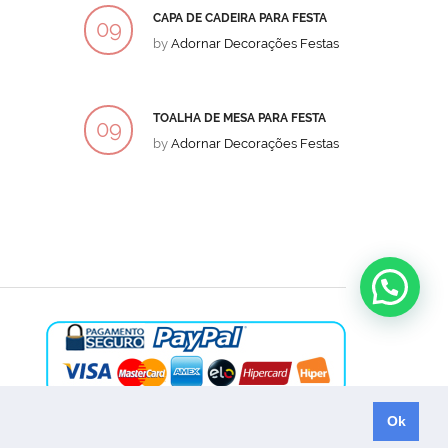
CAPA DE CADEIRA PARA FESTA
BOLO
09
09
by
Adornar Decorações Festas
by
Ad
DEZ
DEZ
TOALHA DE MESA PARA FESTA
BOLO
09
09
by
Adornar Decorações Festas
by
Ad
DEZ
DEZ
Ok