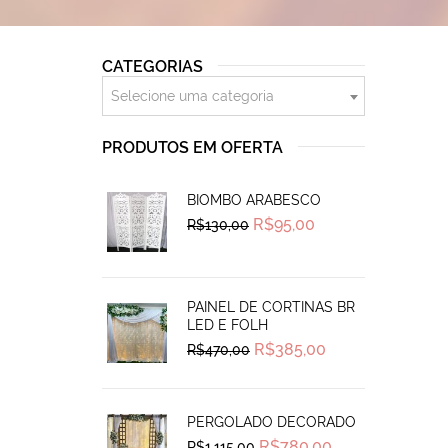
CATEGORIAS
Selecione uma categoria
PRODUTOS EM OFERTA
BIOMBO ARABESCO
Original
Current
R$
95,00
R$
130,00
price
price
was:
is:
R$130,00.
R$95,00.
PAINEL DE CORTINAS BR
LED E FOLH
Original
Current
R$
385,00
R$
470,00
price
price
was:
is:
R$470,00.
R$385,00.
PERGOLADO DECORADO
Original
Current
R$
780,00
R$
1.115,00