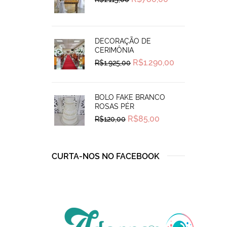
price
price
was:
is:
R$1.115,00.
R$780,00.
DECORAÇÃO DE
CERIMÔNIA
Original
Current
R$
1.290,00
R$
1.925,00
price
price
was:
is:
R$1.925,00.
R$1.290,00.
BOLO FAKE BRANCO
ROSAS PÉR
Original
Current
R$
85,00
R$
120,00
price
price
was:
is:
R$120,00.
R$85,00.
CURTA-NOS NO FACEBOOK