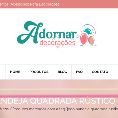
entos, Acessórios Para Decorações
HOME
PRODUTOS
BLOG
FAQ
CONTATO
ANDEJA QUADRADA RÚSTICO 
dutos
/
Produtos marcados com a tag “jogo bandeja quadrada rústi