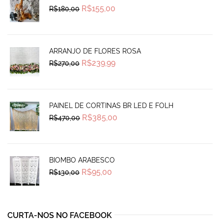
Original
Current
R$
155,00
R$
180,00
price
price
was:
is:
R$180,00.
R$155,00.
ARRANJO DE FLORES ROSA
Original
Current
R$
239,99
R$
270,00
price
price
was:
is:
R$270,00.
R$239,99.
PAINEL DE CORTINAS BR LED E FOLH
Original
Current
R$
385,00
R$
470,00
price
price
was:
is:
R$470,00.
R$385,00.
BIOMBO ARABESCO
Original
Current
R$
95,00
R$
130,00
price
price
was:
is:
R$130,00.
R$95,00.
CURTA-NOS NO FACEBOOK