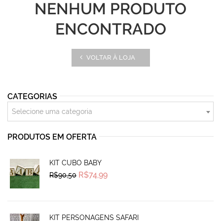
NENHUM PRODUTO
ENCONTRADO
VOLTAR À LOJA
CATEGORIAS
Selecione uma categoria
PRODUTOS EM OFERTA
KIT CUBO BABY
Original
Current
R$
74,99
R$
90,50
price
price
was:
is:
R$90,50.
R$74,99.
KIT PERSONAGENS SAFARI