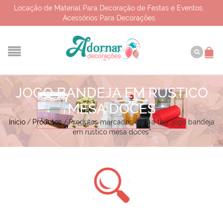
Locação de Material Para Decoração de Festas e Eventos,
Acessórios Para Decorações
JOGO BANDEJA EM RUSTICO
MESA DOCES
Início
/
Produtos
/
Produtos marcados com a tag “jogo bandeja
em rustico mesa doces”