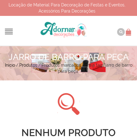
Locação de Material Para Decoração de Festas e Eventos,
Acessórios Para Decorações
JARRO DE BARRO PARA PEÇA
Início
/
Produtos
/
Produtos marcados com a tag “jarro de barro
para peça”
NENHUM PRODUTO