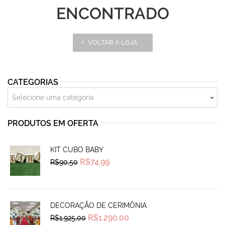
ENCONTRADO
VOLTAR À LOJA
CATEGORIAS
Selecione uma categoria
PRODUTOS EM OFERTA
KIT CUBO BABY
Original
Current
R$
74,99
R$
90,50
price
price
was:
is:
R$90,50.
R$74,99.
DECORAÇÃO DE CERIMÔNIA
Original
Current
R$
1.290,00
R$
1.925,00
price
price