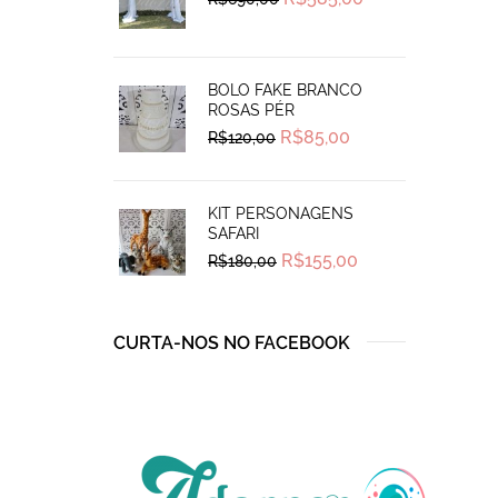
price
price
was:
is:
R$690,00.
R$585,00.
BOLO FAKE BRANCO
ROSAS PÉR
Original
Current
R$
85,00
R$
120,00
price
price
was:
is:
R$120,00.
R$85,00.
KIT PERSONAGENS
SAFARI
Original
Current
R$
155,00
R$
180,00
price
price
was:
is:
R$180,00.
R$155,00.
CURTA-NOS NO FACEBOOK