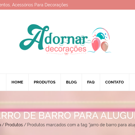
entos, Acessórios Para Decorações
HOME
PRODUTOS
BLOG
FAQ
CONTATO
ARRO DE BARRO PARA ALUGU
o
/
Produtos
/
Produtos marcados com a tag “jarro de barro para alu