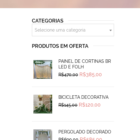
CATEGORIAS
Selecione uma categoria
PRODUTOS EM OFERTA
PAINEL DE CORTINAS BR
LED E FOLH
Original
Current
R$
385,00
R$
470,00
price
price
was:
is:
R$470,00.
R$385,00.
BICICLETA DECORATIVA
Original
Current
R$
120,00
R$
145,00
price
price
was:
is:
R$145,00.
R$120,00.
PERGOLADO DECORADO
Original
Current
R$
585,00
R$
690,00