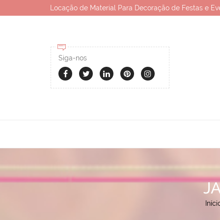
Locação de Material Para Decoração de Festas e Ev
Siga-nos
J
Iníci