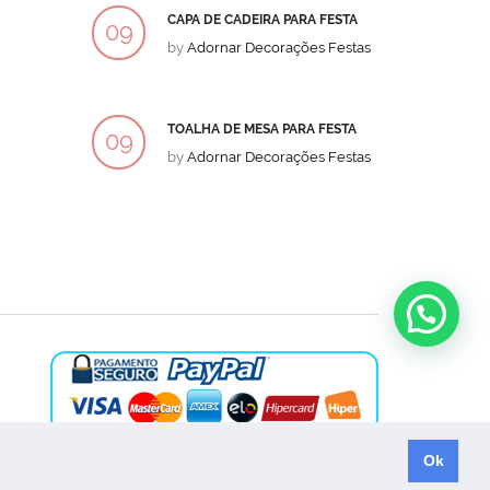
CAPA DE CADEIRA PARA FESTA
BOLO
09
09
by
Adornar Decorações Festas
by
Ad
DEZ
DEZ
TOALHA DE MESA PARA FESTA
BOLO
09
09
by
Adornar Decorações Festas
by
Ad
DEZ
DEZ
Ok