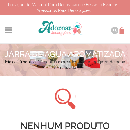
Locação de Material Para Decoração de Festas e Eventos,
Acessórios Para Decorações
JARRA DE AGUA AROMATIZADA
Início
/
Produtos
/
Produtos marcados com a tag “jarra de agua
aromatizada”
NENHUM PRODUTO