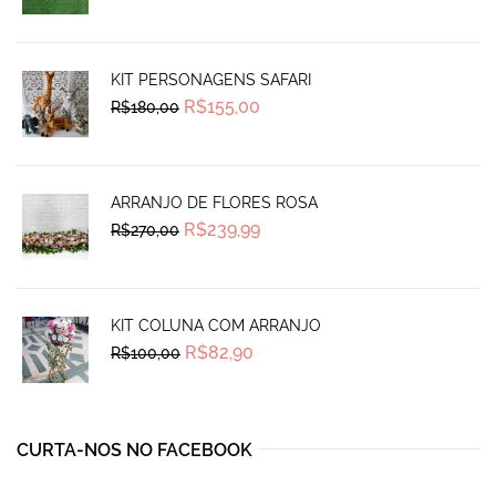
was:
is:
R$90,50.
R$74,99.
KIT PERSONAGENS SAFARI
Original
Current
R$
155,00
R$
180,00
price
price
was:
is:
R$180,00.
R$155,00.
ARRANJO DE FLORES ROSA
Original
Current
R$
239,99
R$
270,00
price
price
was:
is:
R$270,00.
R$239,99.
KIT COLUNA COM ARRANJO
Original
Current
R$
82,90
R$
100,00
price
price
was:
is:
R$100,00.
R$82,90.
CURTA-NOS NO FACEBOOK