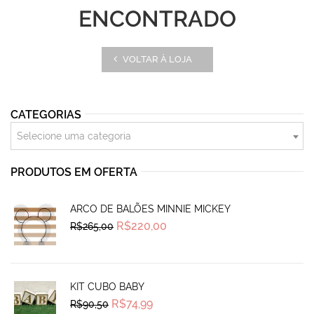
ENCONTRADO
VOLTAR À LOJA
CATEGORIAS
Selecione uma categoria
PRODUTOS EM OFERTA
ARCO DE BALÕES MINNIE MICKEY
Original
Current
R$
220,00
R$
265,00
price
price
was:
is:
R$265,00.
R$220,00.
KIT CUBO BABY
Original
Current
R$
74,99
R$
90,50
price
price