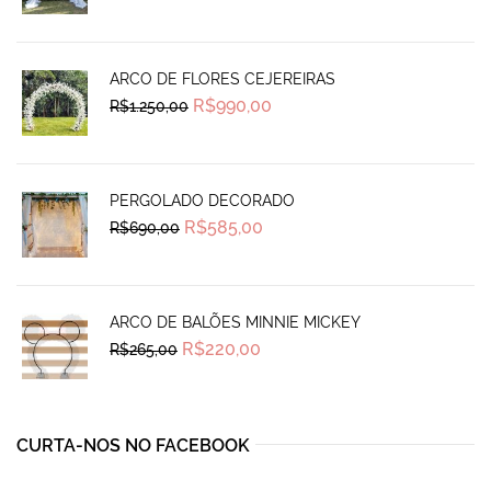
was:
is:
R$690,00.
R$585,00.
ARCO DE FLORES CEJEREIRAS
Original
Current
R$
990,00
R$
1.250,00
price
price
was:
is:
R$1.250,00.
R$990,00.
PERGOLADO DECORADO
Original
Current
R$
585,00
R$
690,00
price
price
was:
is:
R$690,00.
R$585,00.
ARCO DE BALÕES MINNIE MICKEY
Original
Current
R$
220,00
R$
265,00
price
price
was:
is:
R$265,00.
R$220,00.
CURTA-NOS NO FACEBOOK