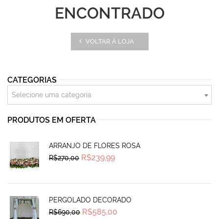
ENCONTRADO
VOLTAR À LOJA
CATEGORIAS
Selecione uma categoria
PRODUTOS EM OFERTA
ARRANJO DE FLORES ROSA
Original
Current
R$
239,99
R$
270,00
price
price
was:
is:
R$270,00.
R$239,99.
PERGOLADO DECORADO
Original
Current
R$
585,00
R$
690,00
price
price