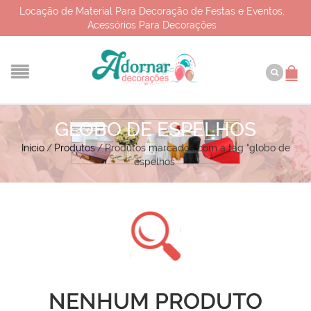
Locação de Material Para Decoração de Festas e Eventos,
Acessórios Para Decorações
GLOBO DE ESPELHOS
Início
/
Produtos
/
Produtos marcados com a tag “globo de
espelhos”
NENHUM PRODUTO