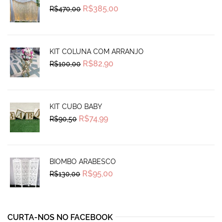
Original
Current
R$
385,00
R$
470,00
price
price
was:
is:
R$470,00.
R$385,00.
KIT COLUNA COM ARRANJO
Original
Current
R$
82,90
R$
100,00
price
price
was:
is:
R$100,00.
R$82,90.
KIT CUBO BABY
Original
Current
R$
74,99
R$
90,50
price
price
was:
is:
R$90,50.
R$74,99.
BIOMBO ARABESCO
Original
Current
R$
95,00
R$
130,00
price
price
was:
is:
R$130,00.
R$95,00.
CURTA-NOS NO FACEBOOK