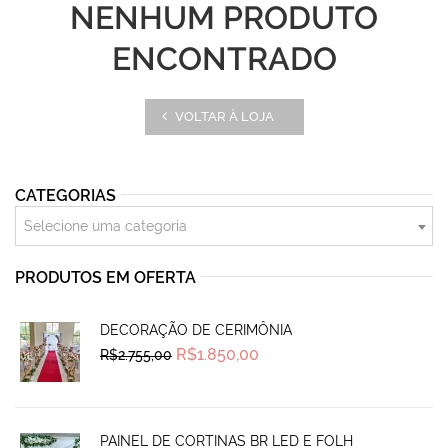
NENHUM PRODUTO
ENCONTRADO
VOLTAR À LOJA
CATEGORIAS
Selecione uma categoria
PRODUTOS EM OFERTA
DECORAÇÃO DE CERIMÔNIA
Original
Current
R$
1.850,00
R$
2.755,00
price
price
was:
is:
R$2.755,00.
R$1.850,00.
PAINEL DE CORTINAS BR LED E FOLH