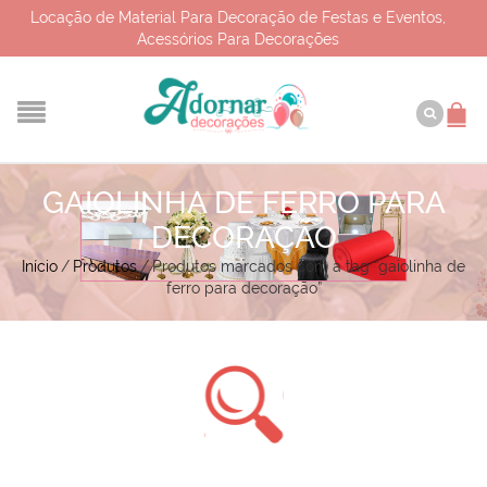
Locação de Material Para Decoração de Festas e Eventos,
Acessórios Para Decorações
GAIOLINHA DE FERRO PARA
DECORAÇÃO
Início
/
Produtos
/
Produtos marcados com a tag “gaiolinha de
ferro para decoração”