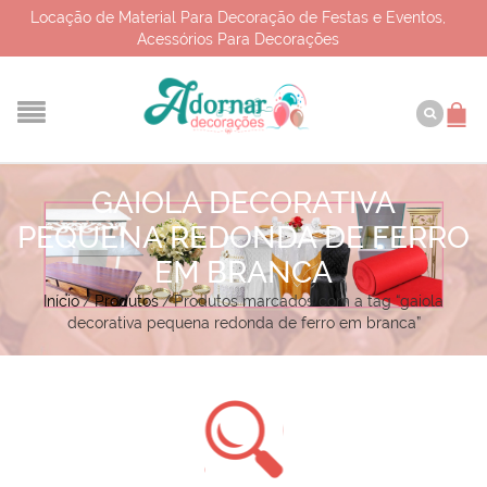
Locação de Material Para Decoração de Festas e Eventos,
Acessórios Para Decorações
GAIOLA DECORATIVA
PEQUENA REDONDA DE FERRO
EM BRANCA
Início
/
Produtos
/
Produtos marcados com a tag “gaiola
decorativa pequena redonda de ferro em branca”