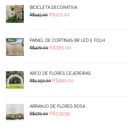
BICICLETA DECORATIVA
Original
Current
R$
120,00
R$
145,00
price
price
was:
is:
R$145,00.
R$120,00.
PAINEL DE CORTINAS BR LED E FOLH
Original
Current
R$
385,00
R$
470,00
price
price
was:
is:
R$470,00.
R$385,00.
ARCO DE FLORES CEJEREIRAS
Original
Current
R$
990,00
R$
1.250,00
price
price
was:
is:
R$1.250,00.
R$990,00.
ARRANJO DE FLORES ROSA
Original
Current
R$
239,99
R$
270,00
price
price
was:
is:
R$270,00.
R$239,99.