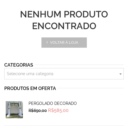
NENHUM PRODUTO
ENCONTRADO
VOLTAR À LOJA
CATEGORIAS
Selecione uma categoria
PRODUTOS EM OFERTA
PERGOLADO DECORADO
Original
Current
R$
585,00
R$
690,00
price
price
was:
is:
R$690,00.
R$585,00.