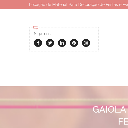
Locação de Material Para Decoração de Festas e Ev
Siga-nos
GAIOLA
F