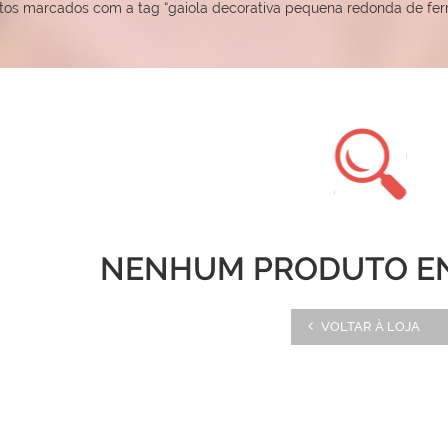
tos marcados com a tag “gaiola decorativa pequena redonda de ferr
NENHUM PRODUTO E
VOLTAR À LOJA