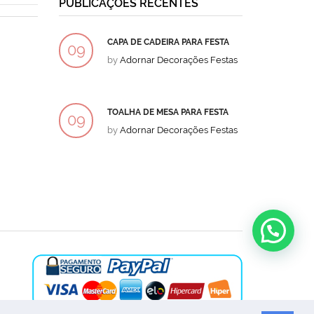
PUBLICAÇÕES RECENTES
CAPA DE CADEIRA PARA FESTA
BOLO
09
09
by
Adornar Decorações Festas
by
Ad
DEZ
DEZ
TOALHA DE MESA PARA FESTA
BOLO
09
09
by
Adornar Decorações Festas
by
Ad
DEZ
DEZ