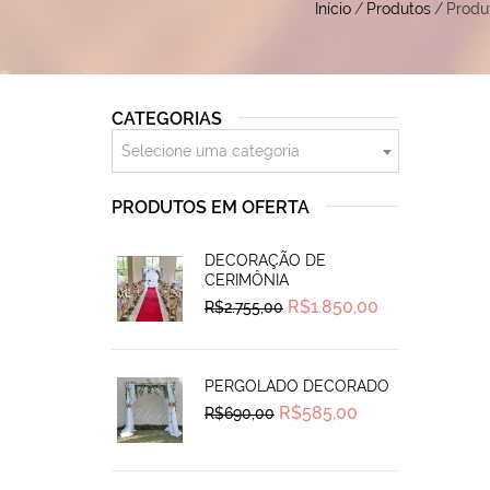
Início
/
Produtos
/
Produ
CATEGORIAS
Selecione uma categoria
PRODUTOS EM OFERTA
DECORAÇÃO DE
CERIMÔNIA
Original
Current
R$
1.850,00
R$
2.755,00
price
price
was:
is:
R$2.755,00.
R$1.850,00.
PERGOLADO DECORADO
Original
Current
R$
585,00
R$
690,00
price
price
was:
is:
R$690,00.
R$585,00.