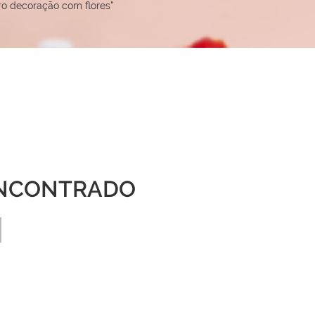
o decoração com flores”
NCONTRADO