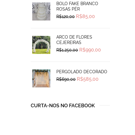
BOLO FAKE BRANCO
ROSAS PÉR
Original
Current
R$
85,00
R$
120,00
price
price
was:
is:
R$120,00.
R$85,00.
ARCO DE FLORES
CEJEREIRAS
Original
Current
R$
990,00
R$
1.250,00
price
price
was:
is:
R$1.250,00.
R$990,00.
PERGOLADO DECORADO
Original
Current
R$
585,00
R$
690,00
price
price
was:
is:
R$690,00.
R$585,00.
CURTA-NOS NO FACEBOOK