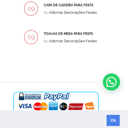
CAPA DE CADEIRA PARA FESTA
BOLO
09
09
by
Adornar Decorações Festas
by
Ad
DEZ
DEZ
TOALHA DE MESA PARA FESTA
BOLO
09
09
by
Adornar Decorações Festas
by
Ad
DEZ
DEZ
Ok