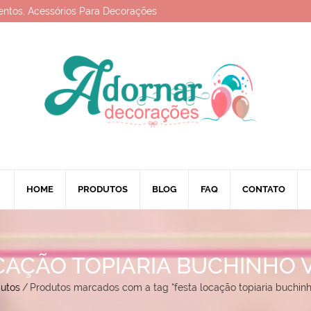
entos, Acessórios Para Decorações
HOME
PRODUTOS
BLOG
FAQ
CONTATO
CAÇÃO TOPIARIA BUCHINHO
utos
/
Produtos marcados com a tag “festa locação topiaria buchin