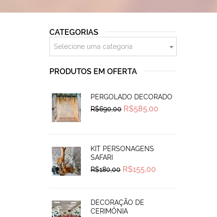
CATEGORIAS
Selecione uma categoria
PRODUTOS EM OFERTA
PERGOLADO DECORADO
Original
Current
R$
585,00
R$
690,00
price
price
was:
is:
R$690,00.
R$585,00.
KIT PERSONAGENS
SAFARI
Original
Current
R$
155,00
R$
180,00
price
price
was:
is:
R$180,00.
R$155,00.
DECORAÇÃO DE
CERIMÔNIA