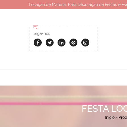
Locação de Material Para Decoração de Festas e Ev
Siga-nos
FESTA LO
Início
/
Prod