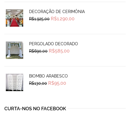
DECORAÇÃO DE CERIMÔNIA
Original
Current
R$
1.290,00
R$
1.925,00
price
price
was:
is:
R$1.925,00.
R$1.290,00.
PERGOLADO DECORADO
Original
Current
R$
585,00
R$
690,00
price
price
was:
is:
R$690,00.
R$585,00.
BIOMBO ARABESCO
Original
Current
R$
95,00
R$
130,00
price
price
was:
is:
R$130,00.
R$95,00.
CURTA-NOS NO FACEBOOK