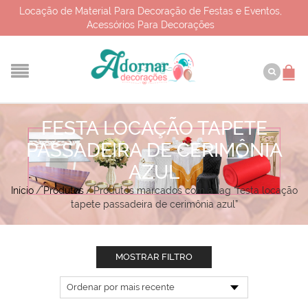
Locação de Material Para Decoração de Festas e Eventos,
Acessórios Para Decorações
FESTA LOCAÇÃO TAPETE
PASSADEIRA DE CERIMÔNIA
AZUL
Início
/
Produtos
/
Produtos marcados com a tag “festa locação
tapete passadeira de cerimônia azul”
MOSTRAR FILTRO