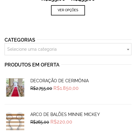
VER OPÇÕES
CATEGORIAS
Selecione uma categoria
PRODUTOS EM OFERTA
DECORAÇÃO DE CERIMÔNIA
Original
Current
R$
1.850,00
R$
2.755,00
price
price
was:
is:
R$2.755,00.
R$1.850,00.
ARCO DE BALÕES MINNIE MICKEY
Original
Current
R$
220,00
R$
265,00
price
price
was:
is:
R$265,00.
R$220,00.