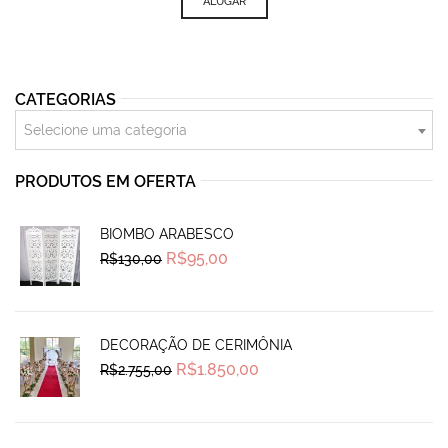
ALUGAR
CATEGORIAS
Selecione uma categoria
PRODUTOS EM OFERTA
BIOMBO ARABESCO
Original
Current
R$
95,00
R$
130,00
price
price
was:
is:
R$130,00.
R$95,00.
DECORAÇÃO DE CERIMÔNIA
Original
Current
R$
1.850,00
R$
2.755,00
price
price
was:
is:
R$2.755,00.
R$1.850,00.