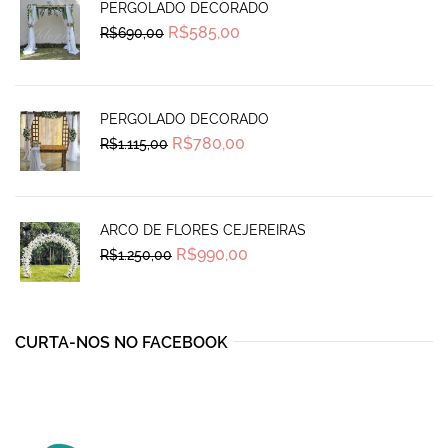
PERGOLADO DECORADO
Original
Current
R$
585,00
R$
690,00
price
price
was:
is:
R$690,00.
R$585,00.
PERGOLADO DECORADO
Original
Current
R$
780,00
R$
1.115,00
price
price
was:
is:
R$1.115,00.
R$780,00.
ARCO DE FLORES CEJEREIRAS
Original
Current
R$
990,00
R$
1.250,00
price
price
was:
is:
R$1.250,00.
R$990,00.
CURTA-NOS NO FACEBOOK