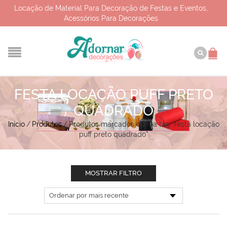
Locação de Material Para Decoração de Festas e Eventos,
Acessórios Para Decorações
FESTA LOCAÇÃO PUFF PRETO
QUADRADO
Início
/
Produtos
/
Produtos marcados com a tag “festa locação
puff preto quadrado”
MOSTRAR FILTRO