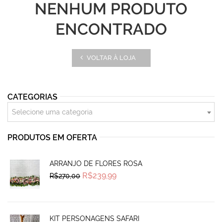
NENHUM PRODUTO
ENCONTRADO
VOLTAR À LOJA
CATEGORIAS
Selecione uma categoria
PRODUTOS EM OFERTA
ARRANJO DE FLORES ROSA
Original
Current
R$
239,99
R$
270,00
price
price
was:
is:
R$270,00.
R$239,99.
KIT PERSONAGENS SAFARI