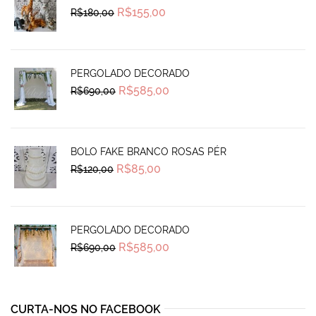
Original
Current
R$
155,00
R$
180,00
price
price
was:
is:
R$180,00.
R$155,00.
PERGOLADO DECORADO
Original
Current
R$
585,00
R$
690,00
price
price
was:
is:
R$690,00.
R$585,00.
BOLO FAKE BRANCO ROSAS PÉR
Original
Current
R$
85,00
R$
120,00
price
price
was:
is:
R$120,00.
R$85,00.
PERGOLADO DECORADO
Original
Current
R$
585,00
R$
690,00
price
price
was:
is:
R$690,00.
R$585,00.
CURTA-NOS NO FACEBOOK