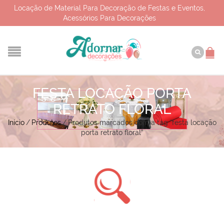
Locação de Material Para Decoração de Festas e Eventos,
Acessórios Para Decorações
FESTA LOCAÇÃO PORTA
RETRATO FLORAL
Início
/
Produtos
/
Produtos marcados com a tag “festa locação
porta retrato floral”