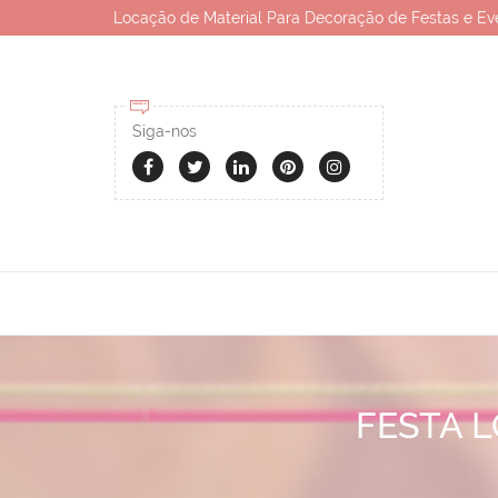
Locação de Material Para Decoração de Festas e Ev
Siga-nos
FESTA 