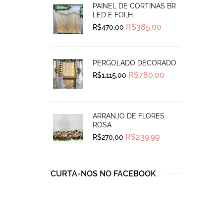
PAINEL DE CORTINAS BR
LED E FOLH
Original
Current
R$
385,00
R$
470,00
price
price
was:
is:
R$470,00.
R$385,00.
PERGOLADO DECORADO
Original
Current
R$
780,00
R$
1.115,00
price
price
was:
is:
R$1.115,00.
R$780,00.
ARRANJO DE FLORES
ROSA
Original
Current
R$
239,99
R$
270,00
price
price
was:
is:
R$270,00.
R$239,99.
CURTA-NOS NO FACEBOOK