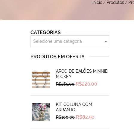
Início
/
Produtos
/
Pr
CATEGORIAS
Selecione uma categoria
PRODUTOS EM OFERTA
ARCO DE BALÕES MINNIE
MICKEY
Original
Current
R$
220,00
R$
265,00
price
price
was:
is:
R$265,00.
R$220,00.
KIT COLUNA COM
ARRANJO
Original
Current
R$
82,90
R$
100,00
price
price
was:
is:
R$100,00.
R$82,90.