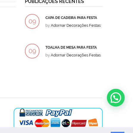
PUBLICAÇÕES RECENTES
CAPA DE CADEIRA PARA FESTA
BOLO
09
09
by
Adornar Decorações Festas
by
Ad
DEZ
DEZ
TOALHA DE MESA PARA FESTA
BOLO
09
09
by
Adornar Decorações Festas
by
Ad
DEZ
DEZ