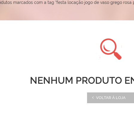
odutos marcados com a tag “festa locação jogo de vaso grego rosa pa
NENHUM PRODUTO E
VOLTAR À LOJA