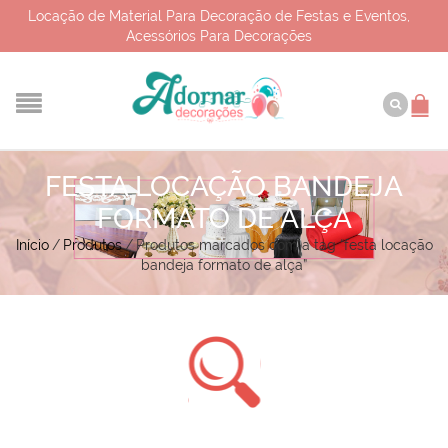
Locação de Material Para Decoração de Festas e Eventos,
Acessórios Para Decorações
FESTA LOCAÇÃO BANDEJA
FORMATO DE ALÇA
Início
/
Produtos
/
Produtos marcados com a tag “festa locação
bandeja formato de alça”