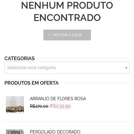
NENHUM PRODUTO
ENCONTRADO
VOLTAR À LOJA
CATEGORIAS
Selecione uma categoria
PRODUTOS EM OFERTA
ARRANJO DE FLORES ROSA
Original
Current
R$
239,99
R$
270,00
price
price
was:
is:
R$270,00.
R$239,99.
PERGOLADO DECORADO