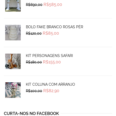
Original
Current
R$
585,00
R$
690,00
price
price
was:
is:
R$690,00.
R$585,00.
BOLO FAKE BRANCO ROSAS PÉR
Original
Current
R$
85,00
R$
120,00
price
price
was:
is:
R$120,00.
R$85,00.
KIT PERSONAGENS SAFARI
Original
Current
R$
155,00
R$
180,00
price
price
was:
is:
R$180,00.
R$155,00.
KIT COLUNA COM ARRANJO
Original
Current
R$
82,90
R$
100,00
price
price
was:
is:
R$100,00.
R$82,90.
CURTA-NOS NO FACEBOOK