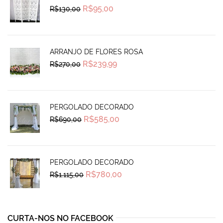
Original
Current
R$
95,00
R$
130,00
price
price
was:
is:
R$130,00.
R$95,00.
ARRANJO DE FLORES ROSA
Original
Current
R$
239,99
R$
270,00
price
price
was:
is:
R$270,00.
R$239,99.
PERGOLADO DECORADO
Original
Current
R$
585,00
R$
690,00
price
price
was:
is:
R$690,00.
R$585,00.
PERGOLADO DECORADO
Original
Current
R$
780,00
R$
1.115,00
price
price
was:
is:
R$1.115,00.
R$780,00.
CURTA-NOS NO FACEBOOK