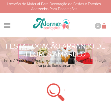
Locação de Material Para Decoração de Festas e Eventos,
Acessórios Para Decorações
FESTA LOCAÇÃO ARRANJO DE
FLORES AMARELO
Início
/
Produtos
/
Produtos marcados com a tag “festa locação
arranjo de flores amarelo”