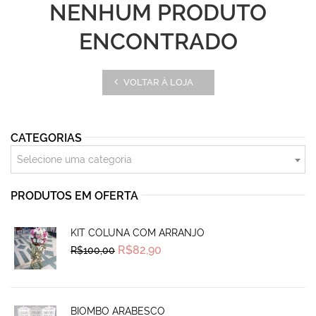
NENHUM PRODUTO
ENCONTRADO
VOLTAR À LOJA
CATEGORIAS
Selecione uma categoria
PRODUTOS EM OFERTA
KIT COLUNA COM ARRANJO
Original
Current
R$
82,90
R$
100,00
price
price
was:
is:
R$100,00.
R$82,90.
BIOMBO ARABESCO