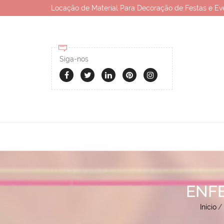
Locação de Material Para Decoração de Festas e Ev
Siga-nos
ENF
Início
/