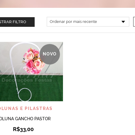
TRAR FILTRO
NOVO
VISUALIZAR
OLUNAS E PILASTRAS
OLUNA GANCHO PASTOR
R$
33,00