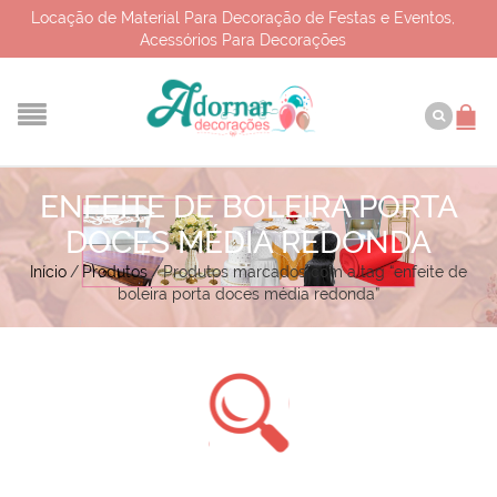
Locação de Material Para Decoração de Festas e Eventos,
Acessórios Para Decorações
ENFEITE DE BOLEIRA PORTA
DOCES MÉDIA REDONDA
Início
/
Produtos
/
Produtos marcados com a tag “enfeite de
boleira porta doces média redonda”