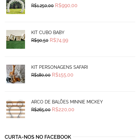
Original
Current
R$
990,00
R$
1.250,00
price
price
was:
is:
R$1.250,00.
R$990,00.
KIT CUBO BABY
Original
Current
R$
74,99
R$
90,50
price
price
was:
is:
R$90,50.
R$74,99.
KIT PERSONAGENS SAFARI
Original
Current
R$
155,00
R$
180,00
price
price
was:
is:
R$180,00.
R$155,00.
ARCO DE BALÕES MINNIE MICKEY
Original
Current
R$
220,00
R$
265,00
price
price
was:
is:
R$265,00.
R$220,00.
CURTA-NOS NO FACEBOOK