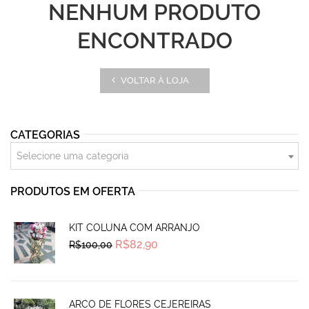
NENHUM PRODUTO
ENCONTRADO
VOLTAR À LOJA
CATEGORIAS
Selecione uma categoria
PRODUTOS EM OFERTA
KIT COLUNA COM ARRANJO
Original
Current
R$
82,90
R$
100,00
price
price
was:
is:
R$100,00.
R$82,90.
ARCO DE FLORES CEJEREIRAS