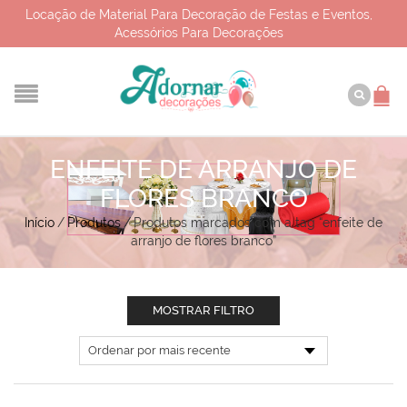
Locação de Material Para Decoração de Festas e Eventos,
Acessórios Para Decorações
ENFEITE DE ARRANJO DE
FLORES BRANCO
Início
/
Produtos
/
Produtos marcados com a tag “enfeite de
arranjo de flores branco”
MOSTRAR FILTRO