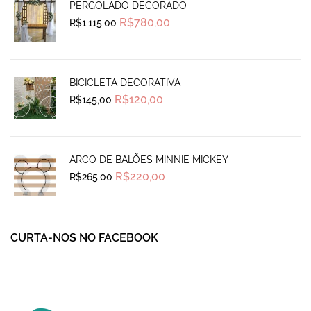
PERGOLADO DECORADO
Original
Current
R$
780,00
R$
1.115,00
price
price
was:
is:
R$1.115,00.
R$780,00.
BICICLETA DECORATIVA
Original
Current
R$
120,00
R$
145,00
price
price
was:
is:
R$145,00.
R$120,00.
ARCO DE BALÕES MINNIE MICKEY
Original
Current
R$
220,00
R$
265,00
price
price
was:
is:
R$265,00.
R$220,00.
CURTA-NOS NO FACEBOOK