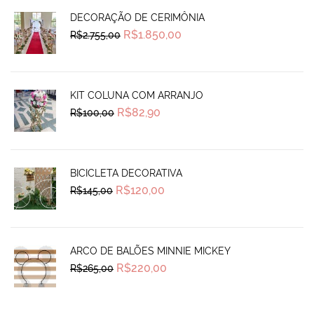
DECORAÇÃO DE CERIMÔNIA
Original
Current
R$
1.850,00
R$
2.755,00
price
price
was:
is:
R$2.755,00.
R$1.850,00.
KIT COLUNA COM ARRANJO
Original
Current
R$
82,90
R$
100,00
price
price
was:
is:
R$100,00.
R$82,90.
BICICLETA DECORATIVA
Original
Current
R$
120,00
R$
145,00
price
price
was:
is:
R$145,00.
R$120,00.
ARCO DE BALÕES MINNIE MICKEY
Original
Current
R$
220,00
R$
265,00
price
price
was:
is:
R$265,00.
R$220,00.