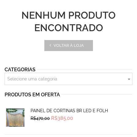
NENHUM PRODUTO
ENCONTRADO
VOLTAR À LOJA
CATEGORIAS
Selecione uma categoria
PRODUTOS EM OFERTA
PAINEL DE CORTINAS BR LED E FOLH
Original
Current
R$
385,00
R$
470,00
price
price
was:
is:
R$470,00.
R$385,00.