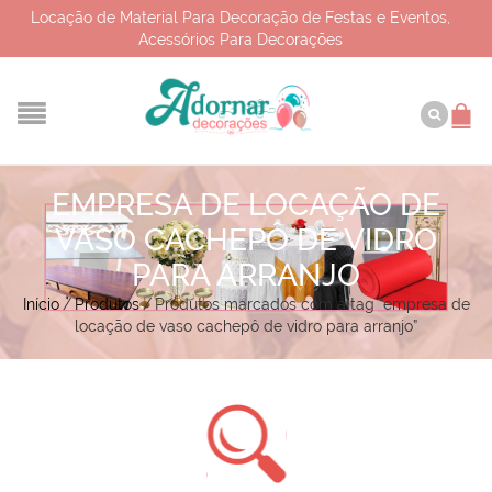
Locação de Material Para Decoração de Festas e Eventos,
Acessórios Para Decorações
EMPRESA DE LOCAÇÃO DE
VASO CACHEPÔ DE VIDRO
PARA ARRANJO
Início
/
Produtos
/
Produtos marcados com a tag “empresa de
locação de vaso cachepô de vidro para arranjo”