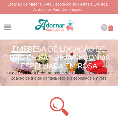
Locação de Material Para Decoração de Festas e Eventos,
Acessórios Para Decorações
EMPRESA DE LOCAÇÃO DE
TRIO DE BANDEJA REDONDA
ESPELHADA EM ROSA
Início
/
Produtos
/
Produtos marcados com a tag “empresa de
locação de trio de bandeja redonda espelhada em rosa”