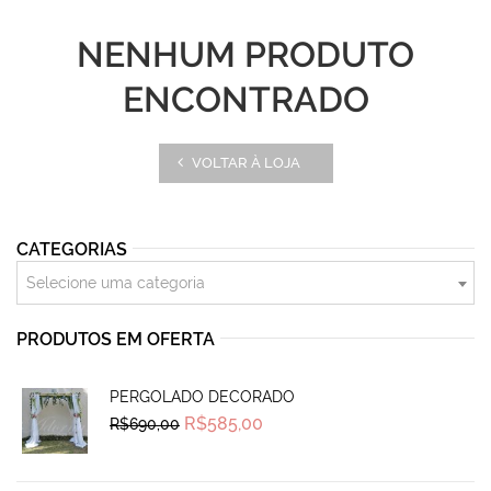
NENHUM PRODUTO
ENCONTRADO
VOLTAR À LOJA
CATEGORIAS
Selecione uma categoria
PRODUTOS EM OFERTA
PERGOLADO DECORADO
Original
Current
R$
585,00
R$
690,00
price
price
was:
is:
R$690,00.
R$585,00.