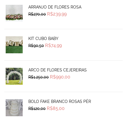
ARRANJO DE FLORES ROSA
Original
Current
R$
239,99
R$
270,00
price
price
was:
is:
R$270,00.
R$239,99.
KIT CUBO BABY
Original
Current
R$
74,99
R$
90,50
price
price
was:
is:
R$90,50.
R$74,99.
ARCO DE FLORES CEJEREIRAS
Original
Current
R$
990,00
R$
1.250,00
price
price
was:
is:
R$1.250,00.
R$990,00.
BOLO FAKE BRANCO ROSAS PÉR
Original
Current
R$
85,00
R$
120,00
price
price
was:
is:
R$120,00.
R$85,00.