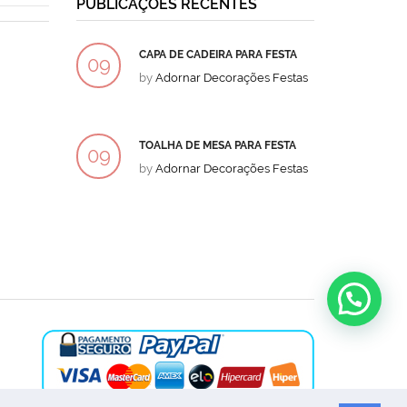
PUBLICAÇÕES RECENTES
CAPA DE CADEIRA PARA FESTA
BOLO
09
09
by
Adornar Decorações Festas
by
Ad
DEZ
DEZ
TOALHA DE MESA PARA FESTA
BOLO
09
09
by
Adornar Decorações Festas
by
Ad
DEZ
DEZ