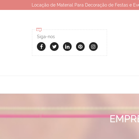
Locação de Material Para Decoração de Festas e Ev
Siga-nos
EMPR