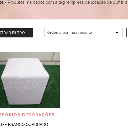
os
/
Produtos marcados com a tag “empresa de locação de puff br
TRAR FILTRO
VISUALIZAR
SSÓRIOS DECORAÇÕES
UFF BRANCO QUADRADO