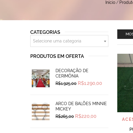
Início
/
Produt
CATEGORIAS
MOS
Selecione uma categoria
PRODUTOS EM OFERTA
DECORAÇÃO DE
CERIMÔNIA
Original
Current
R$
1.290,00
R$
1.925,00
price
price
was:
is:
R$1.925,00.
R$1.290,00.
ARCO DE BALÕES MINNIE
MICKEY
Original
Current
R$
220,00
R$
265,00
ACE
price
price
was:
is:
R$265,00.
R$220,00.
P