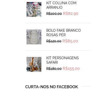
KIT COLUNA COM
ARRANJO
Original
Current
R$
82,90
R$
100,00
price
price
was:
is:
R$100,00.
R$82,90.
BOLO FAKE BRANCO
ROSAS PÉR
Original
Current
R$
85,00
R$
120,00
price
price
was:
is:
R$120,00.
R$85,00.
KIT PERSONAGENS
SAFARI
Original
Current
R$
155,00
R$
180,00
price
price
was:
is:
R$180,00.
R$155,00.
CURTA-NOS NO FACEBOOK