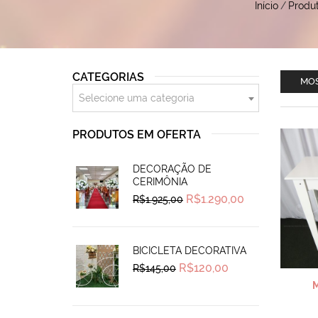
Início
/
Produ
CATEGORIAS
MOS
Selecione uma categoria
PRODUTOS EM OFERTA
DECORAÇÃO DE
CERIMÔNIA
Original
Current
R$
1.290,00
R$
1.925,00
price
price
was:
is:
R$1.925,00.
R$1.290,00.
BICICLETA DECORATIVA
Original
Current
R$
120,00
R$
145,00
price
price
was:
is:
R$145,00.
R$120,00.