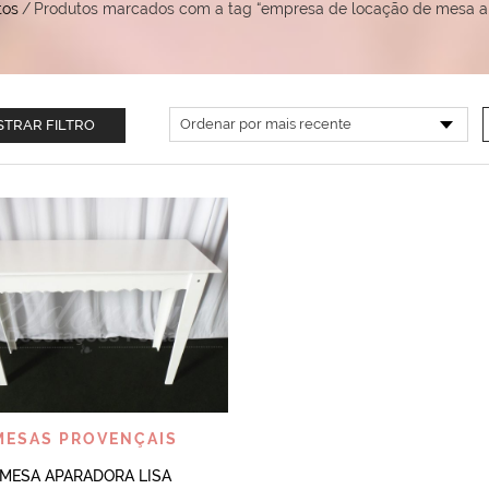
tos
/
Produtos marcados com a tag “empresa de locação de mesa ap
TRAR FILTRO
VISUALIZAR
MESAS PROVENÇAIS
MESA APARADORA LISA