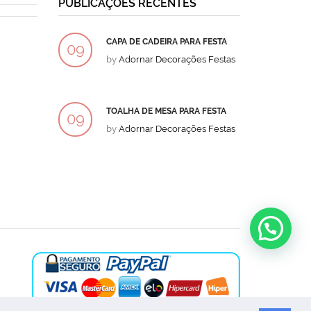
PUBLICAÇÕES RECENTES
CAPA DE CADEIRA PARA FESTA
BOLO
09
09
by
Adornar Decorações Festas
by
Ad
DEZ
DEZ
TOALHA DE MESA PARA FESTA
BOLO
09
09
by
Adornar Decorações Festas
by
Ad
DEZ
DEZ