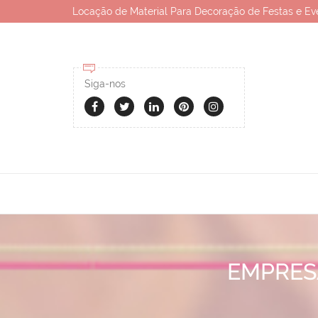
Locação de Material Para Decoração de Festas e Ev
Siga-nos
EMPRES