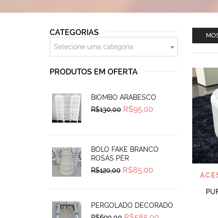
CATEGORIAS
MOS
Selecione uma categoria
PRODUTOS EM OFERTA
BIOMBO ARABESCO
Original
Current
R$
95,00
R$
130,00
price
price
was:
is:
R$130,00.
R$95,00.
BOLO FAKE BRANCO
ROSAS PÉR
Original
Current
R$
85,00
R$
120,00
ACE
price
price
was:
is:
R$120,00.
R$85,00.
PU
PERGOLADO DECORADO
Original
Current
R$
585,00
R$
690,00