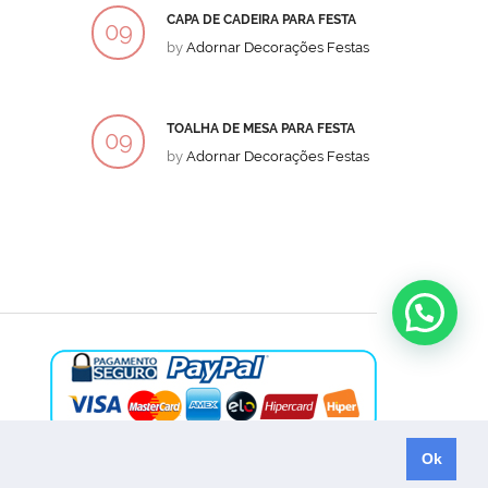
CAPA DE CADEIRA PARA FESTA
BOLO
09
09
by
Adornar Decorações Festas
by
Ad
DEZ
DEZ
TOALHA DE MESA PARA FESTA
BOLO
09
09
by
Adornar Decorações Festas
by
Ad
DEZ
DEZ
Ok