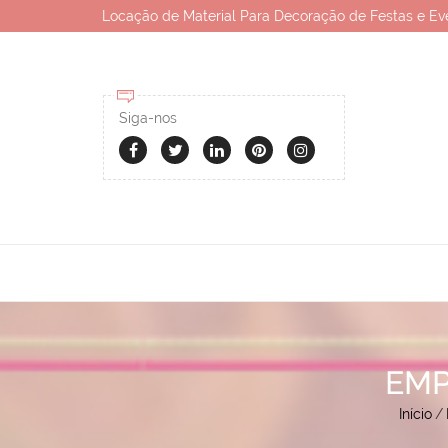
Locação de Material Para Decoração de Festas e Ev
Siga-nos
EMP
Início
/