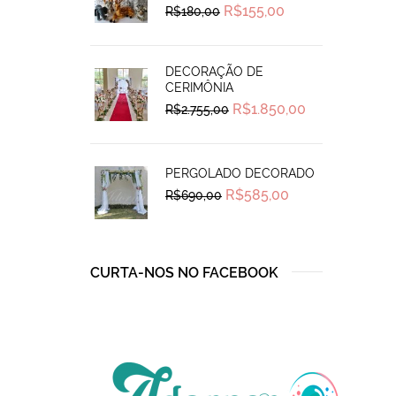
Original
Current
R$
155,00
R$
180,00
price
price
was:
is:
R$180,00.
R$155,00.
DECORAÇÃO DE
CERIMÔNIA
Original
Current
R$
1.850,00
R$
2.755,00
price
price
was:
is:
R$2.755,00.
R$1.850,00.
PERGOLADO DECORADO
Original
Current
R$
585,00
R$
690,00
price
price
was:
is:
R$690,00.
R$585,00.
CURTA-NOS NO FACEBOOK