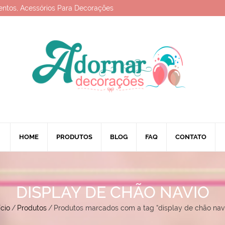
entos, Acessórios Para Decorações
HOME
PRODUTOS
BLOG
FAQ
CONTATO
DISPLAY DE CHÃO NAVIO
ício
/
Produtos
/
Produtos marcados com a tag “display de chão navi