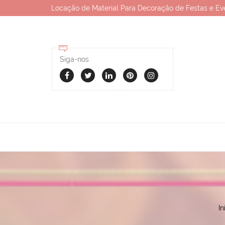
Locação de Material Para Decoração de Festas e Ev
Siga-nos
In