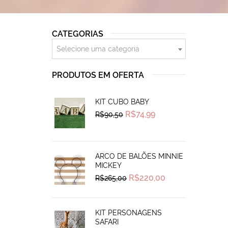
CATEGORIAS
Selecione uma categoria
PRODUTOS EM OFERTA
KIT CUBO BABY
Original
Current
R$
74,99
R$
90,50
price
price
was:
is:
R$90,50.
R$74,99.
ARCO DE BALÕES MINNIE
MICKEY
Original
Current
R$
220,00
R$
265,00
price
price
was:
is:
R$265,00.
R$220,00.
KIT PERSONAGENS
SAFARI