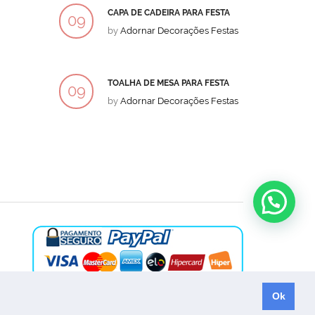
CAPA DE CADEIRA PARA FESTA
BOLO
09
09
by
Adornar Decorações Festas
by
Ad
DEZ
DEZ
TOALHA DE MESA PARA FESTA
BOLO
09
09
by
Adornar Decorações Festas
by
Ad
DEZ
DEZ
Ok