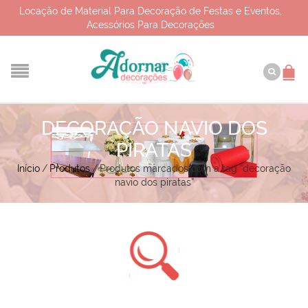
Locação de Material Para Decoração de Festas e Eventos,
Acessórios Para Decorações
DECORAÇÃO NAVIO DOS
PIRATAS
Início
/
Produtos
/
Produtos marcados com a tag “decoração
navio dos piratas”