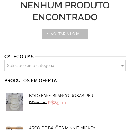
NENHUM PRODUTO
ENCONTRADO
VOLTAR À LOJA
CATEGORIAS
Selecione uma categoria
PRODUTOS EM OFERTA
BOLO FAKE BRANCO ROSAS PÉR
Original
Current
R$
85,00
R$
120,00
price
price
was:
is:
R$120,00.
R$85,00.
ARCO DE BALÕES MINNIE MICKEY