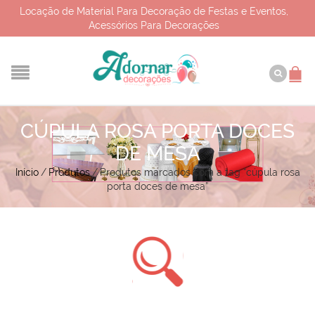
Locação de Material Para Decoração de Festas e Eventos,
Acessórios Para Decorações
CÚPULA ROSA PORTA DOCES
DE MESA
Início
/
Produtos
/
Produtos marcados com a tag “cúpula rosa
porta doces de mesa”