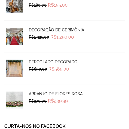
Original
Current
R$
155,00
R$
180,00
price
price
was:
is:
R$180,00.
R$155,00.
DECORAÇÃO DE CERIMÔNIA
Original
Current
R$
1.290,00
R$
1.925,00
price
price
was:
is:
R$1.925,00.
R$1.290,00.
PERGOLADO DECORADO
Original
Current
R$
585,00
R$
690,00
price
price
was:
is:
R$690,00.
R$585,00.
ARRANJO DE FLORES ROSA
Original
Current
R$
239,99
R$
270,00
price
price
was:
is:
R$270,00.
R$239,99.
CURTA-NOS NO FACEBOOK