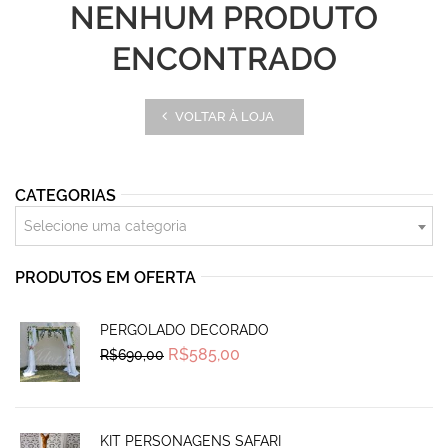
NENHUM PRODUTO
ENCONTRADO
VOLTAR À LOJA
CATEGORIAS
Selecione uma categoria
PRODUTOS EM OFERTA
PERGOLADO DECORADO
Original
Current
R$
585,00
R$
690,00
price
price
was:
is:
R$690,00.
R$585,00.
KIT PERSONAGENS SAFARI